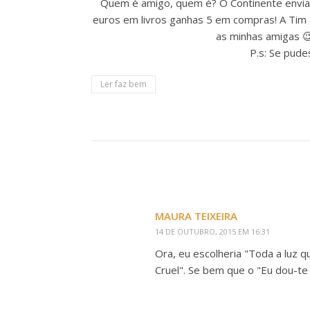
Quem é amigo, quem é? O Continente envia 
euros em livros ganhas 5 em compras! A Tim 
as minhas amigas 😉
P.s: Se pude
Ler faz bem
MAURA TEIXEIRA
14 DE OUTUBRO, 2015 EM 16:31
Ora, eu escolheria "Toda a luz
Cruel". Se bem que o "Eu dou-te 