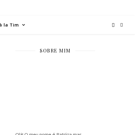
à la Tim
SOBRE MIM
Olá! O meu nome é Patrícia mas