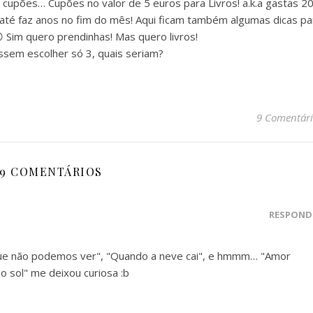
cupões… Cupões no valor de 5 euros para Livros! a.k.a gastas 2
até faz anos no fim do mês! Aqui ficam também algumas dicas pa
 Sim quero prendinhas! Mas quero livros!
ssem escolher só 3, quais seriam?
9 Comentári
9 COMENTÁRIOS
RESPOND
 que não podemos ver", "Quando a neve cai", e hmmm… "Amor
o sol" me deixou curiosa :b