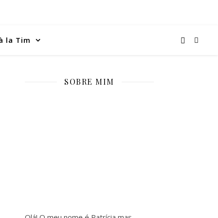
à la Tim
SOBRE MIM
Olá! O meu nome é Patrícia mas