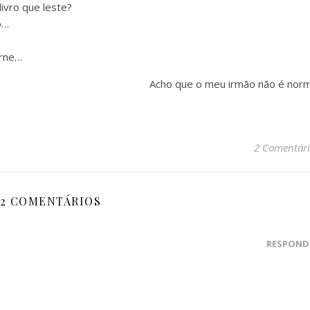
livro que leste?
o…
erne…
Acho que o meu irmão não é norm
2 Comentári
2 COMENTÁRIOS
RESPOND