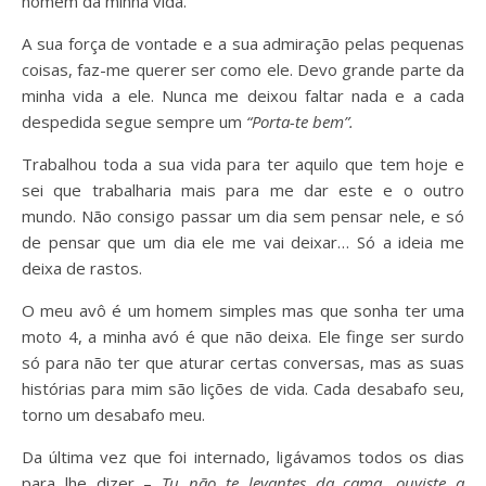
homem da minha vida.
A sua força de vontade e a sua admiração pelas pequenas
coisas, faz-me querer ser como ele. Devo grande parte da
minha vida a ele. Nunca me deixou faltar nada e a cada
despedida segue sempre um
“Porta-te bem”.
Trabalhou toda a sua vida para ter aquilo que tem hoje e
sei que trabalharia mais para me dar este e o outro
mundo. Não consigo passar um dia sem pensar nele, e só
de pensar que um dia ele me vai deixar… Só a ideia me
deixa de rastos.
O meu avô é um homem simples mas que sonha ter uma
moto 4, a minha avó é que não deixa. Ele finge ser surdo
só para não ter que aturar certas conversas, mas as suas
histórias para mim são lições de vida. Cada desabafo seu,
torno um desabafo meu.
Da última vez que foi internado, ligávamos todos os dias
para lhe dizer –
Tu não te levantes da cama, ouviste a