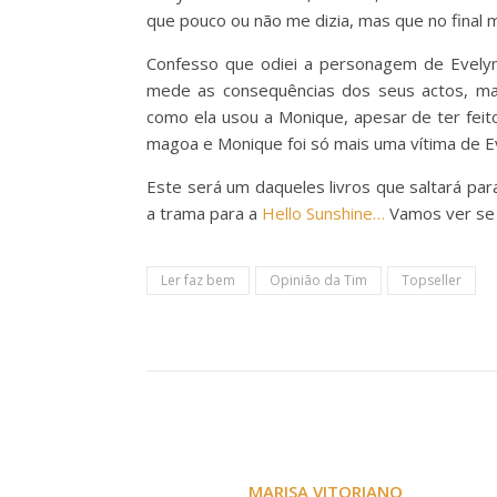
que pouco ou não me dizia, mas que no final
Confesso que odiei a personagem de Evely
mede as consequências dos seus actos, ma
como ela usou a Monique, apesar de ter fei
magoa e Monique foi só mais uma vítima de 
Este será um daqueles livros que saltará par
a trama para a
Hello Sunshine…
Vamos ver se 
Ler faz bem
Opinião da Tim
Topseller
MARISA VITORIANO