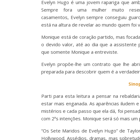
Evelyn Hugo é uma jovem rapariga que ambi
Sempre fora uma mulher muito rese
casamentos, Evelyn sempre conseguiu guard
está na altura de revelar ao mundo quem fo
Monique está de coração partido, mas focada 
o devido valor, até ao dia que a assistente
que somente Monique a entreviste.
Evelyn propõe-lhe um contrato que lhe abr
preparada para descobrir quem é a verdadei
Sino
Parti para esta leitura a pensar na rebalda
estar mais enganada. As aparências iludem e
mistérios e cada passo que ela dá, foi pens
com 2ªs intenções. Monique será só mais um
“Os Sete Maridos de Evelyn Hugo” de Taylo
Hollywood. Assédios, dramas, mas sobretudo