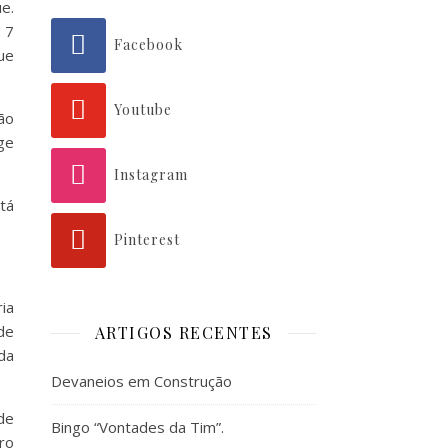
e.
 7
Facebook
ue
Youtube
ão
ge
Instagram
tá
Pinterest
ia
de
ARTIGOS RECENTES
da
Devaneios em Construção
de
Bingo “Vontades da Tim”.
ro