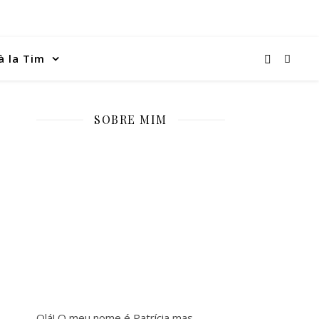
à la Tim
SOBRE MIM
Olá! O meu nome é Patrícia mas