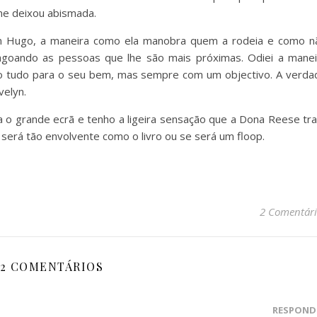
 me deixou abismada.
n Hugo, a maneira como ela manobra quem a rodeia e como n
goando as pessoas que lhe são mais próximas. Odiei a manei
to tudo para o seu bem, mas sempre com um objectivo. A verda
Evelyn.
a o grande ecrã e tenho a ligeira sensação que a Dona Reese tra
será tão envolvente como o livro ou se será um floop.
2 Comentári
2 COMENTÁRIOS
RESPOND