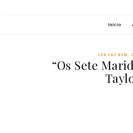
Início
,
LER FAZ BEM
“Os Sete Mari
Taylo