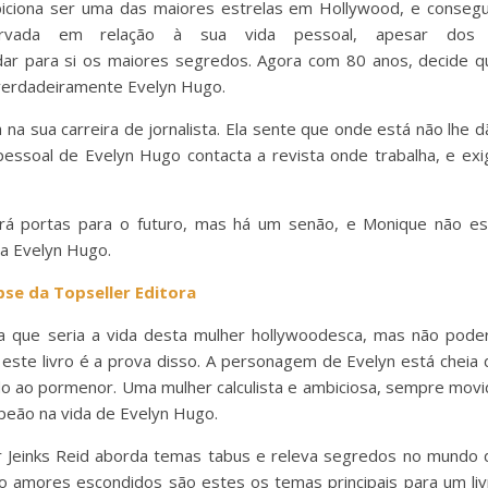
ciona ser uma das maiores estrelas em Hollywood, e consegu
rvada em relação à sua vida pessoal, apesar dos
ar para si os maiores segredos. Agora com 80 anos, decide q
i verdadeiramente Evelyn Hugo.
na sua carreira de jornalista. Ela sente que onde está não lhe d
 pessoal de Evelyn Hugo contacta a revista onde trabalha, e exi
irá portas para o futuro, mas há um senão, e Monique não es
ra Evelyn Hugo.
pse da Topseller Editora
ria que seria a vida desta mulher hollywoodesca, mas não poder
 este livro é a prova disso. A personagem de Evelyn está cheia 
ado ao pormenor. Uma mulher calculista e ambiciosa, sempre movi
 peão na vida de Evelyn Hugo.
r Jeinks Reid aborda temas tabus e releva segredos no mundo 
 amores escondidos são estes os temas principais para um liv