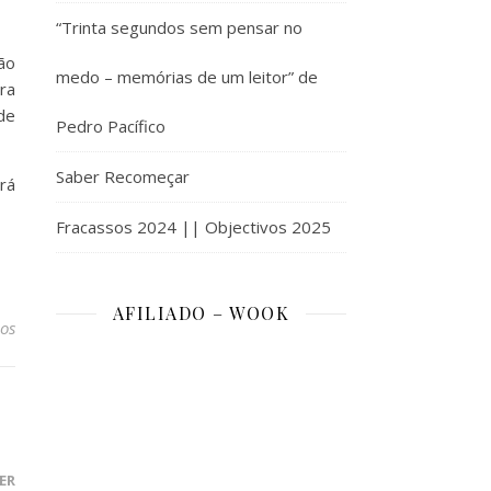
“Trinta segundos sem pensar no
ão
medo – memórias de um leitor” de
ra
de
Pedro Pacífico
Saber Recomeçar
rá
Fracassos 2024 || Objectivos 2025
AFILIADO – WOOK
os
ER