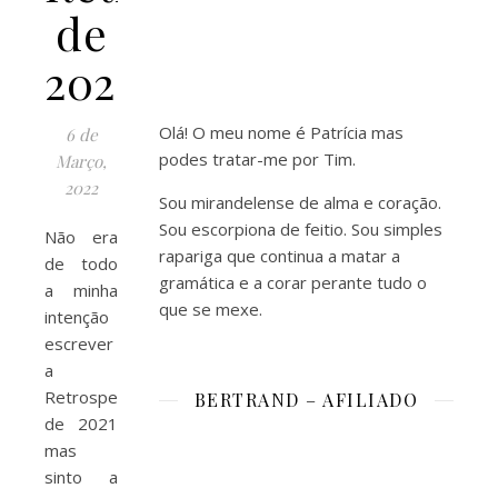
de
2021
Olá! O meu nome é Patrícia mas
6 de
podes tratar-me por Tim.
Março,
2022
Sou mirandelense de alma e coração.
Sou escorpiona de feitio. Sou simples
Não era
rapariga que continua a matar a
de todo
gramática e a corar perante tudo o
a minha
que se mexe.
intenção
escrever
a
Retrospectiva
BERTRAND – AFILIADO
de 2021
mas
sinto a