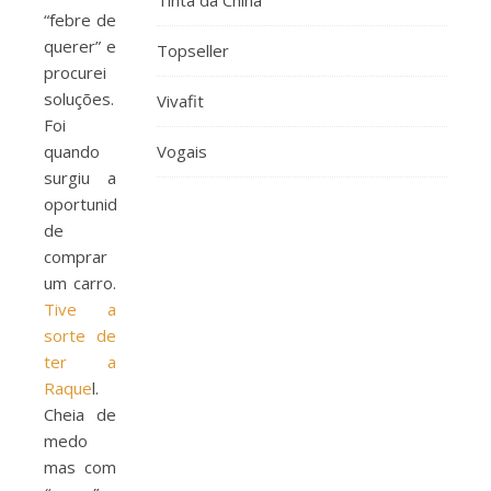
Tinta da China
“febre de
querer” e
Topseller
procurei
soluções.
Vivafit
Foi
quando
Vogais
surgiu a
oportunidade
de
comprar
um carro.
Tive a
sorte de
ter a
Raque
l.
Cheia de
medo
mas com