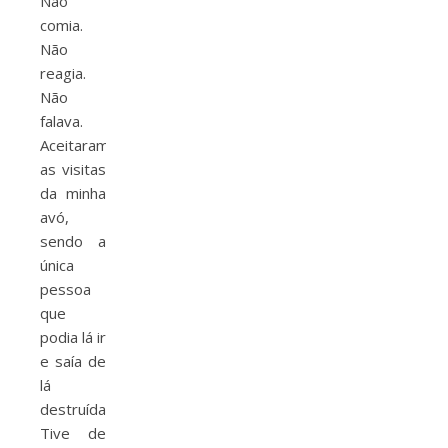
Não
comia.
Não
reagia.
Não
falava.
Aceitaram
as visitas
da minha
avó,
sendo a
única
pessoa
que
podia lá ir
e saía de
lá
destruída.
Tive de