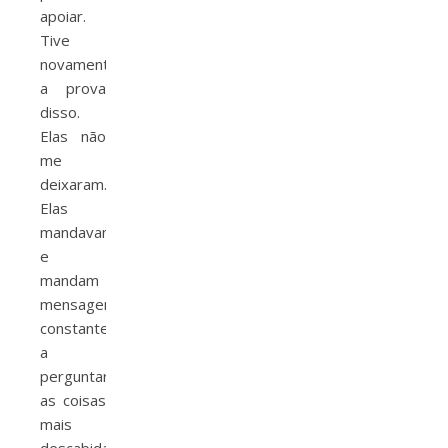
apoiar.
Tive
novamente
a prova
disso.
Elas não
me
deixaram.
Elas
mandavam
e
mandam
mensagens
constantemente
a
perguntar
as coisas
mais