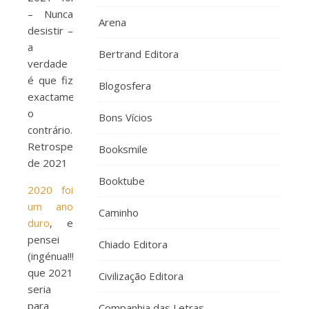
– Nunca
Arena
desistir –
a
Bertrand Editora
verdade
é que fiz
Blogosfera
exactamente
o
Bons Vícios
contrário. –
Retrospectiva
Booksmile
de 2021
Booktube
2020 foi
um ano
Caminho
duro
, e
pensei
Chiado Editora
(ingénua!!!!!)
que 2021
Civilização Editora
seria
para
Companhia das Letras