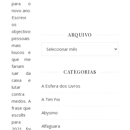
para o
novo ano.
Escrevi
os
objectivos
ARQUIVO
pessoais
mais
Arquivo
loucos e
que me
fariam
CATEGORIAS
sair da
caixa e
A Esfera dos Livros
lutar
contra
A Tim Foi
medos. A
frase que
Abysmo
escolhi
para
Alfaguara
2021 foi