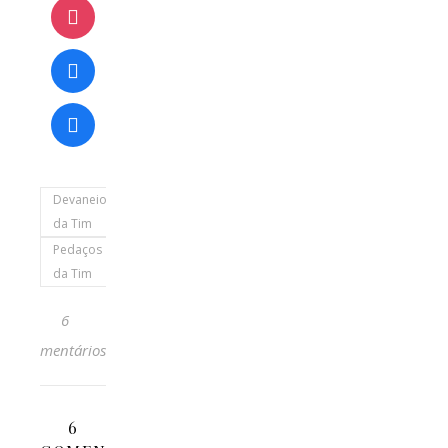
Devaneios
da Tim
Pedaços
da Tim
6
Comentários
6