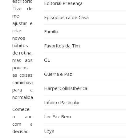
escritório.
Editorial Presença
Tive de
me
Episódios cá de Casa
ajustar e
criar
Família
novos
hábitos
Favoritos da Tim
de rotina,
GL
mas aos
poucos
Guerra e Paz
as coisas
caminhavam
HarperCollinsIbérica
para a
normalidade.
Infinito Particular
Comecei
o ano
Ler Faz Bem
com a
Leya
decisão