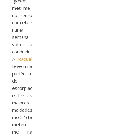
“ganas”
meti-me
no carro
com ela e
numa
semana
voltei a
conduzir.
A
Raquel
teve uma
paciência
de
escorpião
e fez as
maiores
maldades
(no 3º dia
meteu-
me na