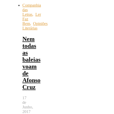
Companhia
das
Letras
,
Ler
Faz
Bem
,
Opiniões
Literárias
Nem
todas
as
baleias
voam
de
Afonso
Cruz
17
de
Junho,
2017