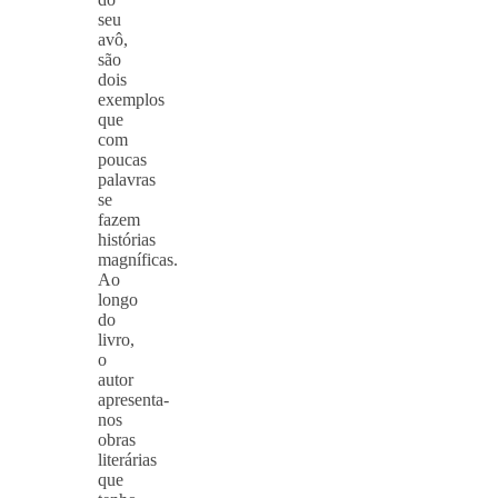
seu
avô,
são
dois
exemplos
que
com
poucas
palavras
se
fazem
histórias
magníficas.
Ao
longo
do
livro,
o
autor
apresenta-
nos
obras
literárias
que