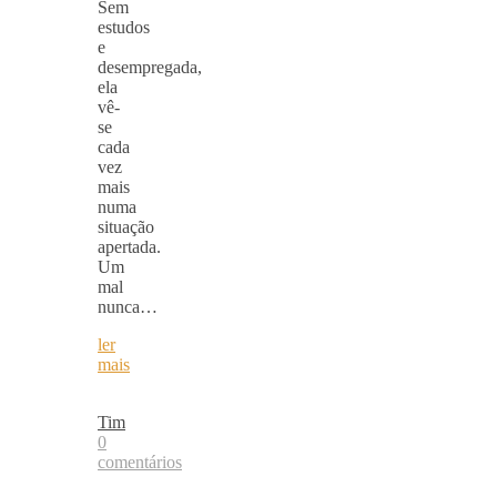
Sem
estudos
e
desempregada,
ela
vê-
se
cada
vez
mais
numa
situação
apertada.
Um
mal
nunca…
ler
mais
Tim
0
comentários