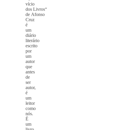
vício
dos Livros“
de Afonso
Cruz
é
um
diário
literário
escrito
por
um
autor
que
antes
de
ser
autor,
é
um
leitor
como
nós.
É
um
livro