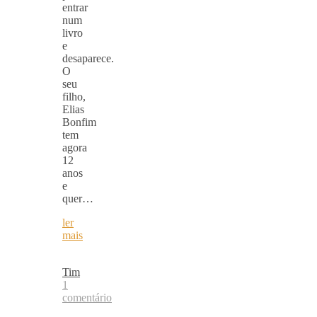
entrar
num
livro
e
desaparece.
O
seu
filho,
Elias
Bonfim
tem
agora
12
anos
e
quer…
ler
mais
Tim
1
comentário