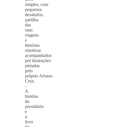
simples, com
pequenos
desabafos,
partilha
das
suas
viagens
e
histórias
emotivas
acompanhados
por ilustrações
pintadas
pelo
próprio Afonso
Cruz.
–
A
história
do
presidiário
e
o
livro
do