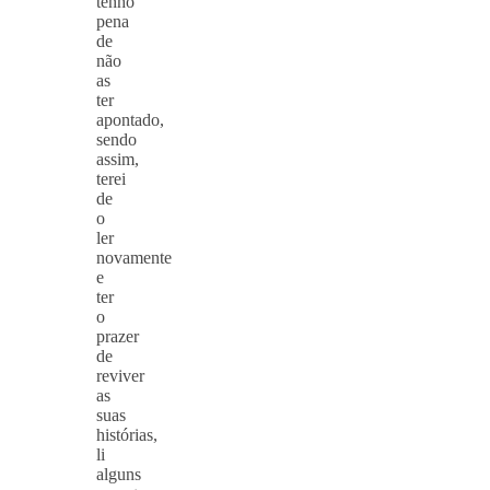
tenho
pena
de
não
as
ter
apontado,
sendo
assim,
terei
de
o
ler
novamente
e
ter
o
prazer
de
reviver
as
suas
histórias,
li
alguns