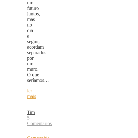
um
futuro
juntos,
mas
no
dia
a
seguir,
acordam
separados
por
um
muro.
O que
seríamos…
ler
mais
Tim
5
Comentários