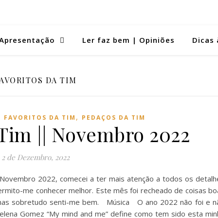
Apresentação
Ler faz bem | Opiniões
Dicas 
AVORITOS DA TIM
,
,
FAVORITOS DA TIM
PEDAÇOS DA TIM
 Tim || Novembro 2022
2 de Dezembro, 2022
| Novembro 2022, comecei a ter mais atenção a todos os detalh
ermito-me conhecer melhor. Este mês foi recheado de coisas bo
s, mas sobretudo senti-me bem. Música O ano 2022 não foi e n
a Selena Gomez “My mind and me” define como tem sido esta min