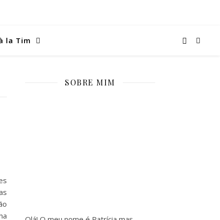
à la Tim
SOBRE MIM
es
as
ão
ha
Olá! O meu nome é Patrícia mas