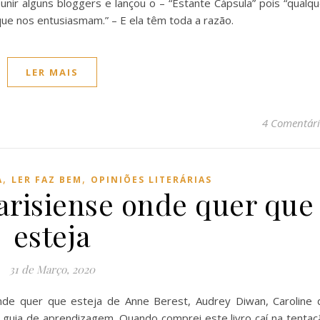
reunir alguns bloggers e lançou o – “Estante Cápsula” pois “qualq
que nos entusiasmam.” – E ela têm toda a razão.
LER MAIS
4 Comentári
,
,
A
LER FAZ BEM
OPINIÕES LITERÁRIAS
Parisiense onde quer que
esteja
31 de Março, 2020
 onde quer que esteja de Anne Berest, Audrey Diwan, Caroline 
 guia de aprendizagem. Quando comprei este livro caí na tentaç