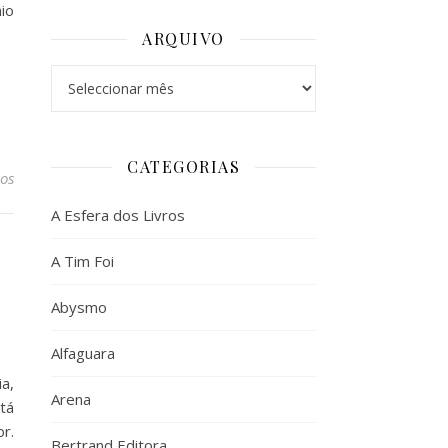
io
ARQUIVO
Arquivo
CATEGORIAS
os
A Esfera dos Livros
A Tim Foi
Abysmo
Alfaguara
a,
Arena
tá
r.
Bertrand Editora