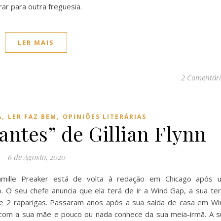
ar para outra freguesia.
LER MAIS
2 Comentári
,
,
A
LER FAZ BEM
OPINIÕES LITERÁRIAS
antes” de Gillian Flynn
6 de Agosto, 2020
 Camille Preaker está de volta à redação em Chicago após 
o. O seu chefe anuncia que ela terá de ir a Wind Gap, a sua ter
 de 2 raparigas. Passaram anos após a sua saída de casa em Wi
o com a sua mãe e pouco ou nada conhece da sua meia-irmã. A s