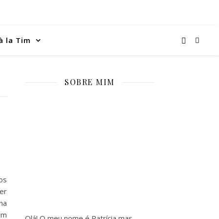
à la Tim
SOBRE MIM
os
er
na
em
Olá! O meu nome é Patrícia mas