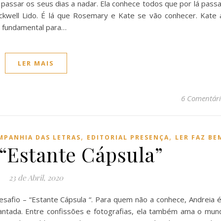
assar os seus dias a nadar. Ela conhece todos que por lá pass
ckwell Lido. É lá que Rosemary e Kate se vão conhecer. Kate 
 fundamental para…
LER MAIS
6 Comentári
,
,
MPANHIA DAS LETRAS
EDITORIAL PRESENÇA
LER FAZ BE
 “Estante Cápsula”
23 de Abril, 2020
esafio – “Estante Cápsula “. Para quem não a conhece, Andreia é
antada. Entre confissões e fotografias, ela também ama o mun