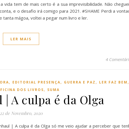
a vida tem de mais certo é a sua imprevisibilidade. Não cheguei
o conta, e o desafio irá comigo para 2021. #SHAME Perdi a vonta
tanta mágoa, voltei a pegar num livro e ler.
LER MAIS
4 Comentári
,
,
,
TORA
EDITORIAL PRESENÇA
GUERRA E PAZ
LER FAZ BEM
,
FICINA DOS LIVROS
SUMA
| A culpa é da Olga
22 de Novembro, 2020
nhaul | A culpa é da Olga só me veio ajudar a perceber que ten