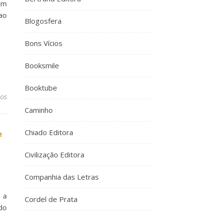
am
ao
Blogosfera
Bons Vícios
Booksmile
Booktube
os
Caminho
Chiado Editora
M
Civilização Editora
Companhia das Letras
 a
Cordel de Prata
do