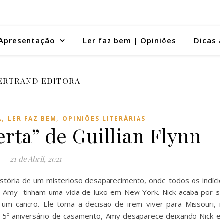
Apresentação
Ler faz bem | Opiniões
Dicas 
ERTRAND EDITORA
,
,
A
LER FAZ BEM
OPINIÕES LITERÁRIAS
rta” de Guillian Flynn
21 de Abril, 2021
 história de um misterioso desaparecimento, onde todos os indíci
 e Amy tinham uma vida de luxo em New York. Nick acaba por s
um cancro. Ele toma a decisão de irem viver para Missouri, 
 5º aniversário de casamento, Amy desaparece deixando Nick 