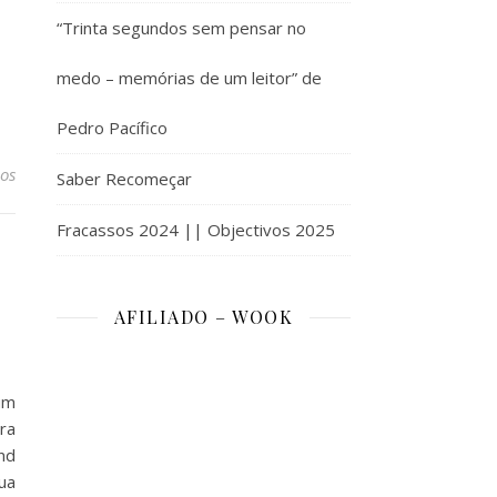
“Trinta segundos sem pensar no
medo – memórias de um leitor” de
Pedro Pacífico
os
Saber Recomeçar
Fracassos 2024 || Objectivos 2025
AFILIADO – WOOK
um
ra
nd
ua