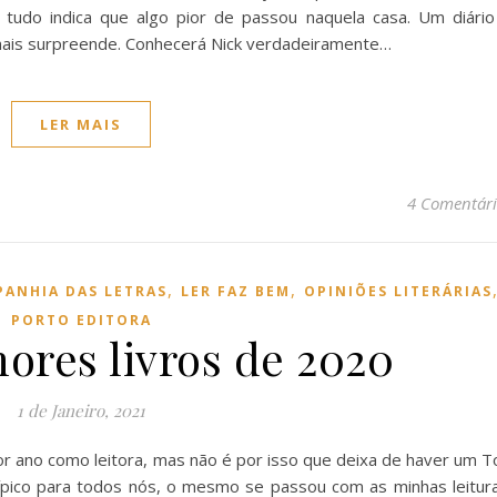
 tudo indica que algo pior de passou naquela casa. Um diário
 mais surpreende. Conhecerá Nick verdadeiramente…
LER MAIS
4 Comentári
,
,
ANHIA DAS LETRAS
LER FAZ BEM
OPINIÕES LITERÁRIAS
PORTO EDITORA
hores livros de 2020
1 de Janeiro, 2021
or ano como leitora, mas não é por isso que deixa de haver um T
típico para todos nós, o mesmo se passou com as minhas leitura