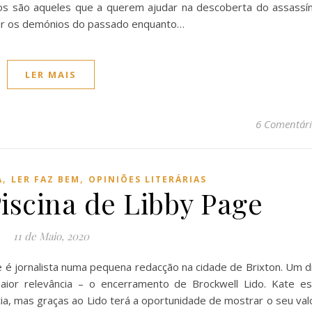
os são aqueles que a querem ajudar na descoberta do assassín
ntar os demónios do passado enquanto…
LER MAIS
6 Comentári
,
,
A
LER FAZ BEM
OPINIÕES LITERÁRIAS
Piscina de Libby Page
11 de Maio, 2020
 é jornalista numa pequena redacção na cidade de Brixton. Um di
or relevância – o encerramento de Brockwell Lido. Kate es
ia, mas graças ao Lido terá a oportunidade de mostrar o seu valo