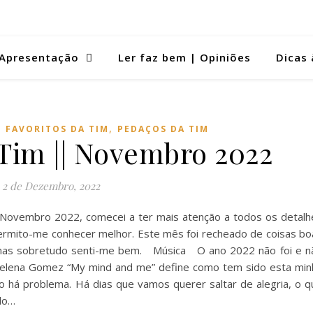
Apresentação
Ler faz bem | Opiniões
Dicas 
,
,
FAVORITOS DA TIM
PEDAÇOS DA TIM
 Tim || Novembro 2022
2 de Dezembro, 2022
| Novembro 2022, comecei a ter mais atenção a todos os detalh
ermito-me conhecer melhor. Este mês foi recheado de coisas bo
s, mas sobretudo senti-me bem. Música O ano 2022 não foi e n
a Selena Gomez “My mind and me” define como tem sido esta min
o há problema. Há dias que vamos querer saltar de alegria, o q
do…