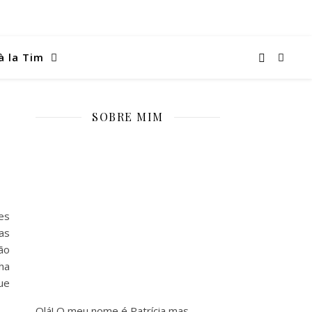
à la Tim
SOBRE MIM
es
as
ão
ha
ue
Olá! O meu nome é Patrícia mas