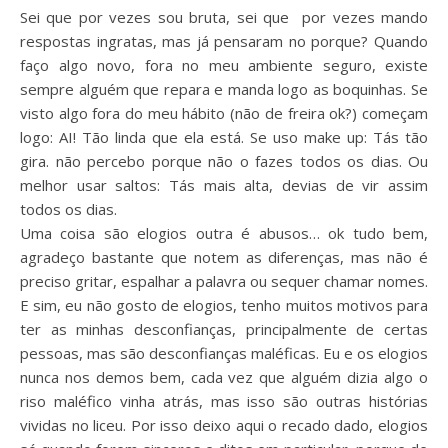
Sei que por vezes sou bruta, sei que por vezes mando
respostas ingratas, mas já pensaram no porque? Quando
faço algo novo, fora no meu ambiente seguro, existe
sempre alguém que repara e manda logo as boquinhas. Se
visto algo fora do meu hábito (não de freira ok?) começam
logo: AI! Tão linda que ela está. Se uso make up: Tás tão
gira. não percebo porque não o fazes todos os dias. Ou
melhor usar saltos: Tás mais alta, devias de vir assim
todos os dias.
Uma coisa são elogios outra é abusos… ok tudo bem,
agradeço bastante que notem as diferenças, mas não é
preciso gritar, espalhar a palavra ou sequer chamar nomes.
E sim, eu não gosto de elogios, tenho muitos motivos para
ter as minhas desconfianças, principalmente de certas
pessoas, mas são desconfianças maléficas. Eu e os elogios
nunca nos demos bem, cada vez que alguém dizia algo o
riso maléfico vinha atrás, mas isso são outras histórias
vividas no liceu. Por isso deixo aqui o recado dado, elogios