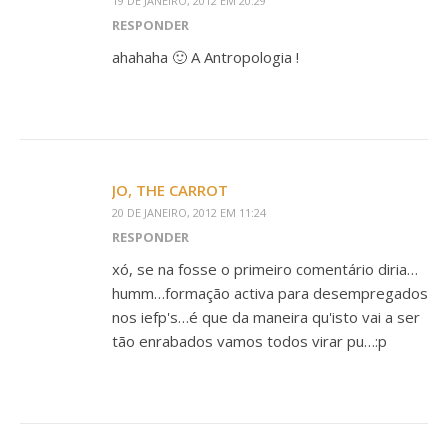
19 DE JANEIRO, 2012 EM 20:29
RESPONDER
ahahaha 🙂 A Antropologia !
JO, THE CARROT
20 DE JANEIRO, 2012 EM 11:24
RESPONDER
xó, se na fosse o primeiro comentário diria…
humm…formação activa para desempregados
nos iefp's…é que da maneira qu'isto vai a ser
tão enrabados vamos todos virar pu…:p