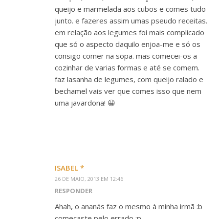
queijo e marmelada aos cubos e comes tudo
junto. e fazeres assim umas pseudo receitas.
em relação aos legumes foi mais complicado
que só o aspecto daquilo enjoa-me e só os
consigo comer na sopa. mas comecei-os a
cozinhar de varias formas e até se comem.
faz lasanha de legumes, com queijo ralado e
bechamel vais ver que comes isso que nem
uma javardona! 😀
ISABEL *
26 DE MAIO, 2013 EM 12:46
RESPONDER
Ahah, o ananás faz o mesmo à minha irmã :b
começaste pelo errado :p