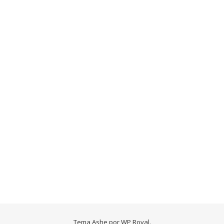
Tema Ashe por
WP Royal
.