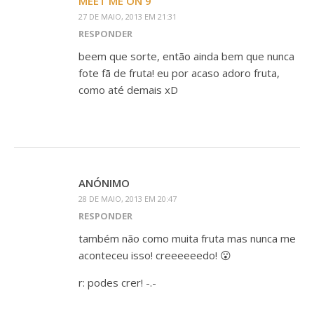
MEET ME ON 9
27 DE MAIO, 2013 EM 21:31
RESPONDER
beem que sorte, então ainda bem que nunca
fote fã de fruta! eu por acaso adoro fruta,
como até demais xD
ANÓNIMO
28 DE MAIO, 2013 EM 20:47
RESPONDER
também não como muita fruta mas nunca me
aconteceu isso! creeeeeedo! 😮
r: podes crer! -.-