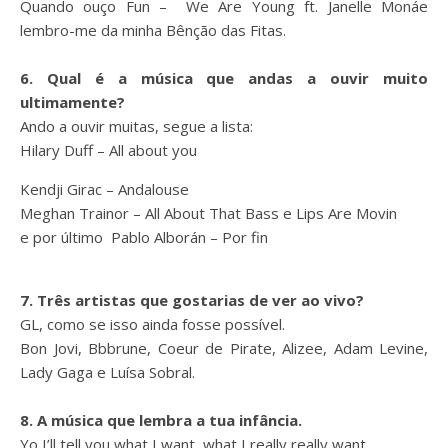
Quando ouço Fun – We Are Young ft. Janelle Monáe
lembro-me da minha Bênção das Fitas.
6. Qual é a música que andas a ouvir muito
ultimamente?
Ando a ouvir muitas, segue a lista:
Hilary Duff – All about you
Kendji Girac – Andalouse
Meghan Trainor – All About That Bass e Lips Are Movin
e por último Pablo Alborán – Por fin
7. Três artistas que gostarias de ver ao vivo?
GL, como se isso ainda fosse possível.
Bon Jovi, Bbbrune, Coeur de Pirate, Alizee, Adam Levine,
Lady Gaga e Luísa Sobral.
8. A música que lembra a tua infância.
Yo I’ll tell you what I want, what I really really want,