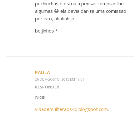
pechinchas e estou a pensar comprar-lhe
algumas 😀 ela devia dar-te uma comissão
por isto, ahahah :p
beijinhos *
PAULA
26 DE AGOSTO, 2015 EM 18:07
RESPONDER
Nice!
vidademulheraos40.blogspot.com
.