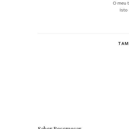
O meu t
Isto
TAM
Saber Recomeçar