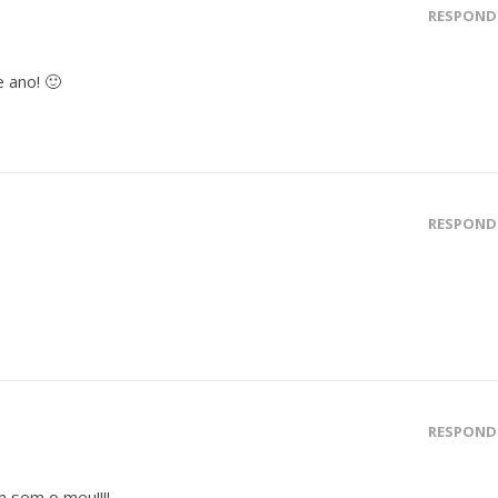
RESPOND
 ano! 🙂
RESPOND
RESPOND
m sem o meu!!!!