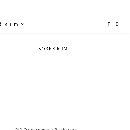
à la Tim
SOBRE MIM
Olá! O meu nome é Patrícia mas