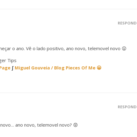
RESPOND
çar o ano. Vê o lado positivo, ano novo, telemovel novo 😛
er Tips
 Page
∫
Miguel Gouveia / Blog Pieces Of Me 😀
RESPOND
m novo… ano novo, telemovel novo? 😡