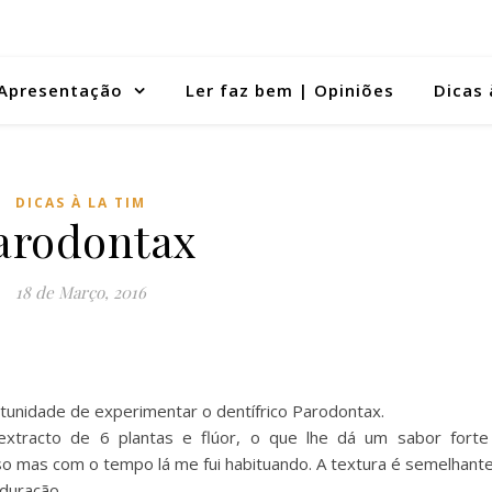
Apresentação
Ler faz bem | Opiniões
Dicas 
DICAS À LA TIM
arodontax
18 de Março, 2016
tunidade de experimentar o dentífrico Parodontax.
extracto de 6 plantas e flúor, o que lhe dá um sabor forte
so mas com o tempo lá me fui habituando. A textura é semelhante
 duração.