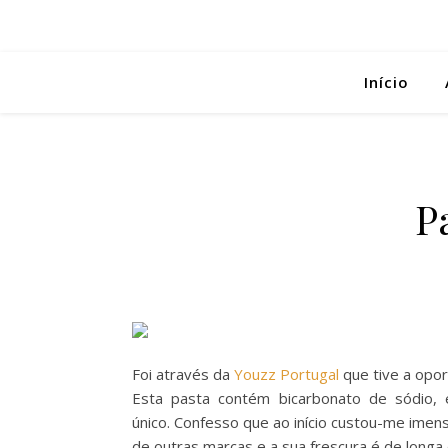
Início
P
Foi através da
Youzz Portugal
que tive a opor
Esta pasta contém bicarbonato de sódio, 
único. Confesso que ao início custou-me imen
de outras marcas e a sua frescura é de longa