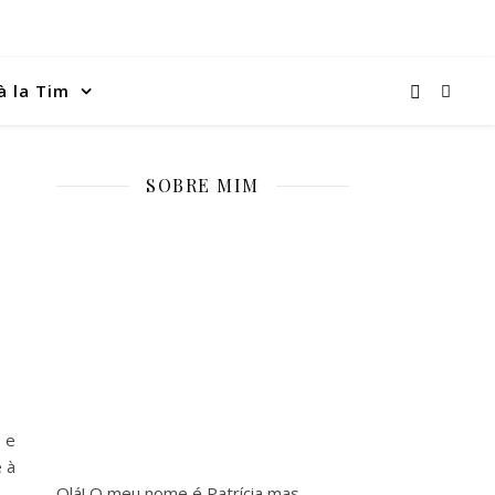
à la Tim
SOBRE MIM
 e
 à
Olá! O meu nome é Patrícia mas