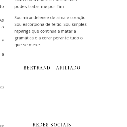
to
podes tratar-me por Tim.
Sou mirandelense de alma e coração.
As
Sou escorpiona de feitio. Sou simples
 o
rapariga que continua a matar a
gramática e a corar perante tudo o
 E
que se mexe.
 a
BERTRAND – AFILIADO
os
REDES SOCIAIS
ER