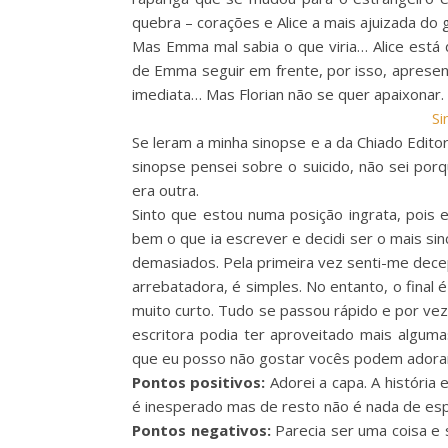
quebra – corações e Alice a mais ajuizada do 
Mas Emma mal sabia o que viria… Alice está 
de Emma seguir em frente, por isso, apresen
imediata… Mas Florian não se quer apaixonar.
Si
Se leram a minha sinopse e a da Chiado Edit
sinopse pensei sobre o suicido, não sei por
era outra.
Sinto que estou numa posição ingrata, pois e
bem o que ia escrever e decidi ser o mais sin
demasiados. Pela primeira vez senti-me decepc
arrebatadora, é simples. No entanto, o final
muito curto. Tudo se passou rápido e por ve
escritora podia ter aproveitado mais algum
que eu posso não gostar vocês podem adora
Pontos positivos:
Adorei a capa. A história 
é inesperado mas de resto não é nada de esp
Pontos negativos:
Parecia ser uma coisa e s