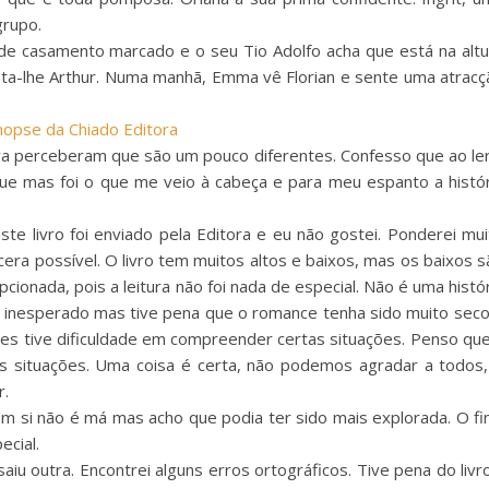
grupo.
de casamento marcado e o seu Tio Adolfo acha que está na altu
ta-lhe Arthur. Numa manhã, Emma vê Florian e sente uma atracç
nopse da Chiado Editora
ora perceberam que são um pouco diferentes. Confesso que ao ler
que mas foi o que me veio à cabeça e para meu espanto a histór
ste livro foi enviado pela Editora e eu não gostei. Ponderei mui
cera possível. O livro tem muitos altos e baixos, mas os baixos 
ionada, pois a leitura não foi nada de especial. Não é uma histó
 é inesperado mas tive pena que o romance tenha sido muito seco
zes tive dificuldade em compreender certas situações. Penso que
as situações. Uma coisa é certa, não podemos agradar a todos,
r.
em si não é má mas acho que podia ter sido mais explorada. O fi
ecial.
aiu outra. Encontrei alguns erros ortográficos. Tive pena do liv