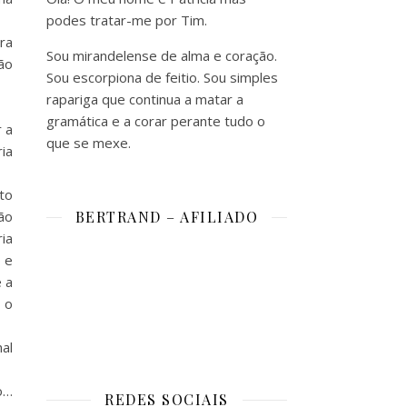
podes tratar-me por Tim.
ra
Sou mirandelense de alma e coração.
ão
Sou escorpiona de feitio. Sou simples
rapariga que continua a matar a
gramática e a corar perante tudo o
 a
que se mexe.
ia
to
são
BERTRAND – AFILIADO
ria
 e
 a
 o
nal
ro…
REDES SOCIAIS