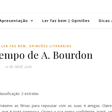
Apresentação
Ler faz bem | Opiniões
Dicas 
,
,
LER FAZ BEM
OPINIÕES LITERÁRIAS
tempo de A. Bourdon
11 de Abril, 2016
lassificação: 2 estrelas
áximo as férias para repousar com as suas 4 amigas. Claire
 que é toda pomposa. Oriana a sua prima confidente. Ingrit, u