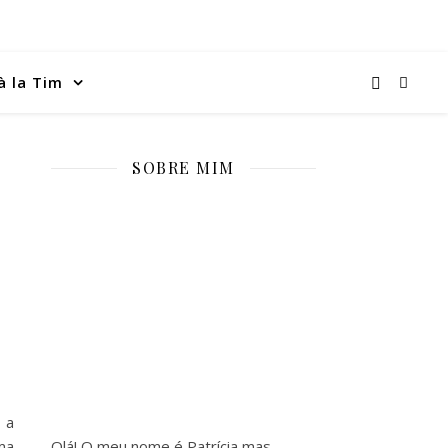
à la Tim
SOBRE MIM
 a
ma
Olá! O meu nome é Patrícia mas