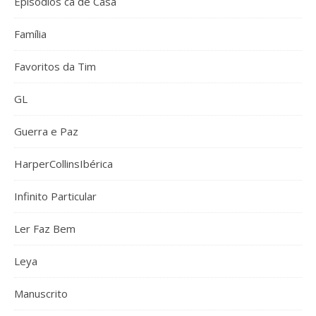
Episódios cá de Casa
Família
Favoritos da Tim
GL
Guerra e Paz
HarperCollinsIbérica
Infinito Particular
Ler Faz Bem
Leya
Manuscrito