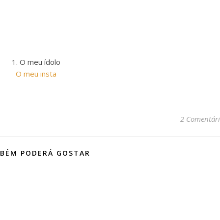
1. O meu ídolo
O meu insta
2 Comentári
BÉM PODERÁ GOSTAR