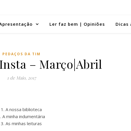
Apresentação
Ler faz bem | Opiniões
Dicas 
PEDAÇOS DA TIM
Insta – Março|Abril
1 de Maio, 2017
1. A nossa biblioteca
. A minha indumentária
3. As minhas leituras