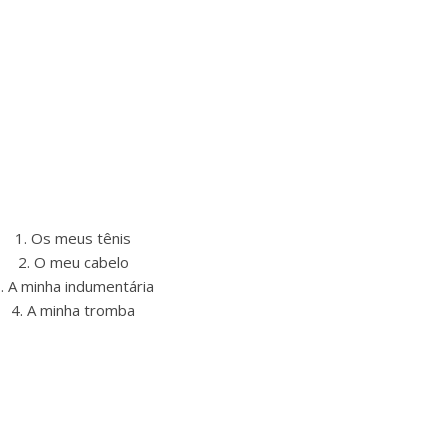
1. Os meus tênis
2. O meu cabelo
. A minha indumentária
4. A minha tromba