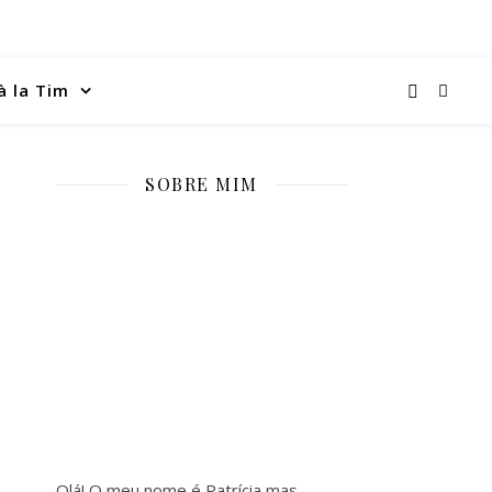
à la Tim
SOBRE MIM
Olá! O meu nome é Patrícia mas