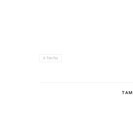
A Tim foi
TAM