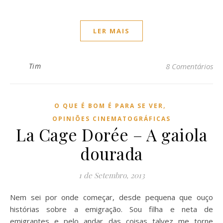
LER MAIS
Tim
8 Comentários
,
O QUE É BOM É PARA SE VER
OPINIÕES CINEMATOGRÁFICAS
La Cage Dorée – A gaiola
dourada
1 de Setembro, 2013
Nem sei por onde começar, desde pequena que ouço
histórias sobre a emigração. Sou filha e neta de
emigrantes e pelo andar das coisas talvez me torne