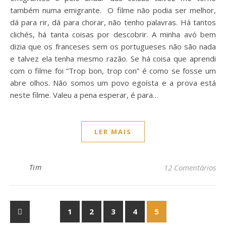
também numa emigrante. O filme não podia ser melhor,
dá para rir, dá para chorar, não tenho palavras. Há tantos
clichés, há tanta coisas por descobrir. A minha avó bem
dizia que os franceses sem os portugueses não são nada
e talvez ela tenha mesmo razão. Se há coisa que aprendi
com o filme foi “Trop bon, trop con” é como se fosse um
abre olhos. Não somos um povo egoísta e a prova está
neste filme. Valeu a pena esperar, é para…
LER MAIS
Tim
12 Comentários
1
2
3
4
5