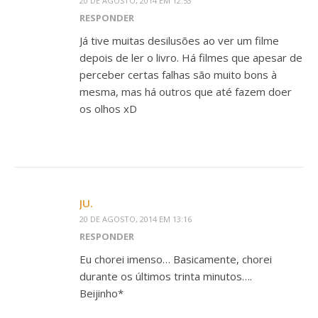
20 DE AGOSTO, 2014 EM 12:53
RESPONDER
Já tive muitas desilusões ao ver um filme
depois de ler o livro. Há filmes que apesar de
perceber certas falhas são muito bons à
mesma, mas há outros que até fazem doer
os olhos xD
JU.
20 DE AGOSTO, 2014 EM 13:16
RESPONDER
Eu chorei imenso… Basicamente, chorei
durante os últimos trinta minutos….
Beijinho*