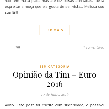
não tem muita piada mas até diz coisas acertadas. Ide lá
espreitar a moça que ela gosta de ser vista… Melissa sou
sua fã!!!!
LER MAIS
Tim
1 comentário
SEM CATEGORIA
Opinião da Tim – Euro
2016
10 de Julho, 2016
Aviso: Este post foi escrito com sinceridade, é possível