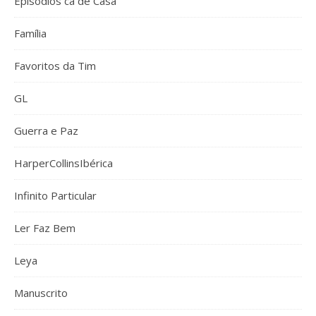
Episódios cá de Casa
Família
Favoritos da Tim
GL
Guerra e Paz
HarperCollinsIbérica
Infinito Particular
Ler Faz Bem
Leya
Manuscrito