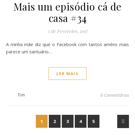
Mais um episódio cá de
casa #34
5 de Fevereiro, 2017
A minha mãe diz que o Facebook com tantos améns mais
parece um santuário…
LER MAIS
Tim
6 Comentários
1
2
3
4
5