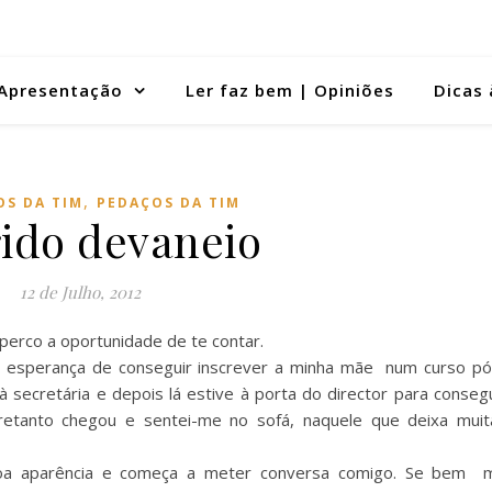
Apresentação
Ler faz bem | Opiniões
Dicas 
,
OS DA TIM
PEDAÇOS DA TIM
ido devaneio
12 de Julho, 2012
 perco a oportunidade de te contar.
 na esperança de conseguir inscrever a minha mãe num curso pó
 à secretária e depois lá estive à porta do director para conseg
retanto chegou e sentei-me no sofá, naquele que deixa muit
oa aparência e começa a meter conversa comigo. Se bem 