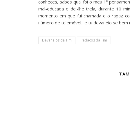
conheces, sabes qual foi o meu 1º pensamen
mal-educada e dei-lhe trela, durante 10 m
momento em que fui chamada e o rapaz com
número de telemóvel…e tu devaneio se bem m
Devaneios da Tim
Pedaços da Tim
TAM