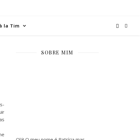
à la Tim
SOBRE MIM
s-
uir
as
me
Olá! O meu nome é Patrícia mas