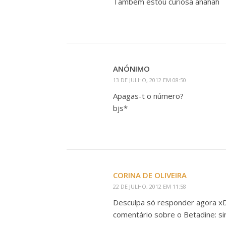
Também estou curiosa ahahah
ANÓNIMO
13 DE JULHO, 2012 EM 08:50
Apagas-t o número?
bjs*
CORINA DE OLIVEIRA
22 DE JULHO, 2012 EM 11:58
Desculpa só responder agora xD 
comentário sobre o Betadine: si