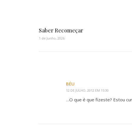
Saber Recomeçar
1 de Junho, 2026
BÉU
12 DE JULHO, 2012 EM 15:30
…O que é que fizeste? Estou cur