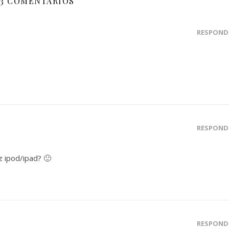
3 COMENTÁRIOS
RESPOND
RESPOND
z ipod/ipad? 🙂
RESPOND