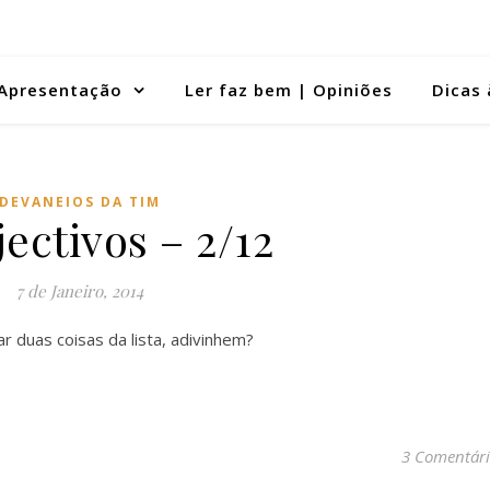
Apresentação
Ler faz bem | Opiniões
Dicas 
DEVANEIOS DA TIM
jectivos – 2/12
7 de Janeiro, 2014
ar duas coisas da lista, adivinhem?
3 Comentári