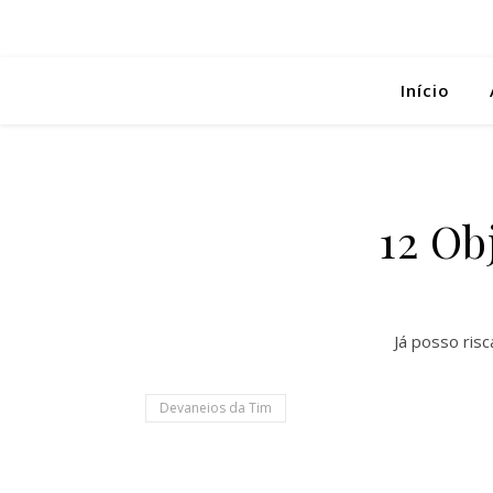
Início
12 Ob
Já posso risc
Devaneios da Tim