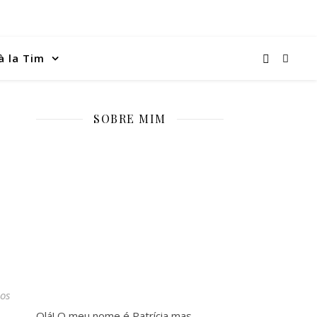
à la Tim
SOBRE MIM
os
Olá! O meu nome é Patrícia mas