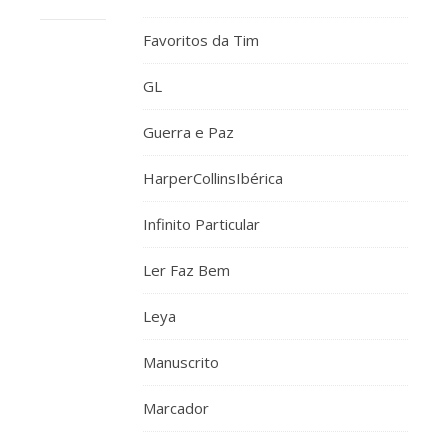
Favoritos da Tim
MEL
GL
20
DE
Guerra e Paz
AGOSTO,
RESPONDER
2014 EM 20:53
HarperCollinsIbérica
Além
de
Infinito Particular
pouco
Ler Faz Bem
tempo
ainda
Leya
parece
que
Manuscrito
passa
mais
Marcador
rápido.
Aproveita