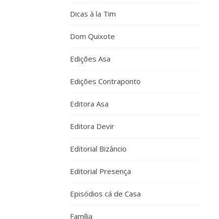
ANÓNIMO
Dicas à la Tim
20
DE
Dom Quixote
AGOSTO,
RESPONDER
2014 EM 20:03
Edições Asa
ai
Edições Contraponto
as
férias,
Editora Asa
que
são
Editora Devir
sempre
tão
Editorial Bizâncio
curtas!
😀
Editorial Presença
Boas
férias!
Episódios cá de Casa
Família