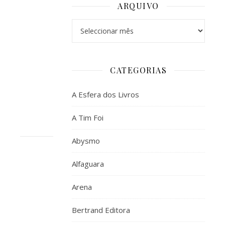
ARQUIVO
fizeste
alguma
Arquivo
coisa
aparece
mais
CATEGORIAS
duas??
ahah
A Esfera dos Livros
xD
A Tim Foi
Abysmo
CORINA
Alfaguara
DE
OLIVEIRA
Arena
20
DE
Bertrand Editora
AGOSTO,