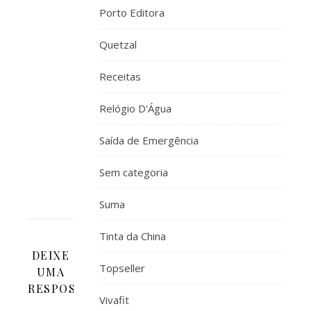
cama
Porto Editora
e
Quetzal
entrar
logo
Receitas
em
coma
Relógio D'Água
nmas
não
Saída de Emergência
consigo
xD
Sem categoria
Suma
Tinta da China
DEIXE
Topseller
UMA
RESPOSTA
Vivafit