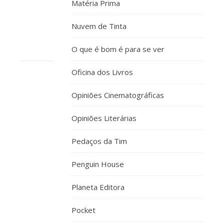
Matéria Prima
bem
🙂
Nuvem de Tinta
O que é bom é para se ver
Oficina dos Livros
ANA
Opiniões Cinematográficas
RITA
21
Opiniões Literárias
DE
AGOSTO,
Pedaços da Tim
RESPONDER
2014 EM 13:20
r:
Penguin House
Eu
bem
Planeta Editora
queria
chegar
Pocket
á