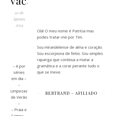
vacances
20 de
Agosto,
2014
Olá! O meu nome é Patrícia mas
podes tratar-me por Tim.
Sou mirandelense de alma e coração.
Sou escorpiona de feitio. Sou simples
rapariga que continua a matar a
gramática e a corar perante tudo o
– A por
que se mexe.
séries
em dia –
–
Limpezas
BERTRAND – AFILIADO
de Verão
–
– Praia e
Campo –