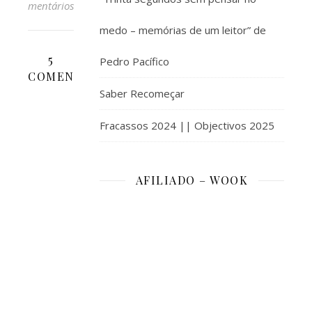
Comentários
medo – memórias de um leitor” de
5
Pedro Pacífico
COMENTÁRIOS
Saber Recomeçar
ANA
Fracassos 2024 || Objectivos 2025
RITA
20
DE
AFILIADO – WOOK
AGOSTO,
RESPONDER
2014 EM 18:55
E
não
parece
que
quando
já