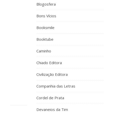
RESPONDER
2014 EM 19:21
Blogosfera
que
Bons Vícios
bom!
ainda
Booksmile
tenho
que
Booktube
esperar
por
Caminho
setembro
pelas
Chiado Editora
minhas
proximas
Civilização Editora
ferias
🙂
Companhia das Letras
Cordel de Prata
Devaneios da Tim