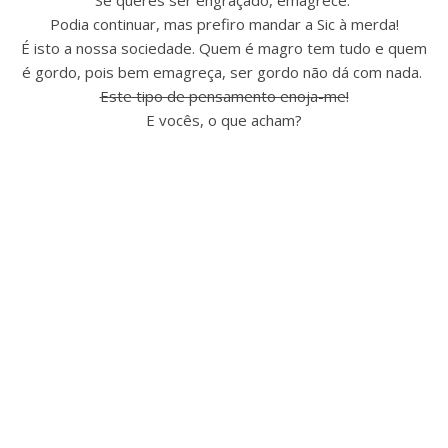
Se queres ser engraçado, emagrece.
Podia continuar, mas prefiro mandar a Sic à merda!
É isto a nossa sociedade. Quem é magro tem tudo e quem
é gordo, pois bem emagreça, ser gordo não dá com nada.
Este tipo de pensamento enoja-me!
E vocês, o que acham?