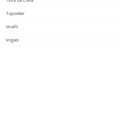
Tinta da China
Topseller
Vivafit
Vogais