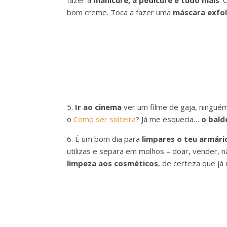
fazer a
manicure, a pedicure e tudo mais
.
bom creme. Toca a fazer uma
máscara exfol
5.
Ir ao cinema
ver um filme de gaja, ninguém 
o
Como ser solteira
? Já me esquecia…
o bald
6. É um bom dia para
limpares o teu armári
utilizas e separa em molhos – doar, vender,
limpeza aos cosméticos
, de certeza que já