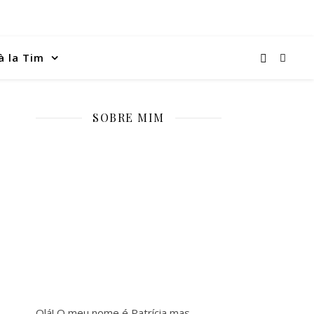
à la Tim
SOBRE MIM
Olá! O meu nome é Patrícia mas