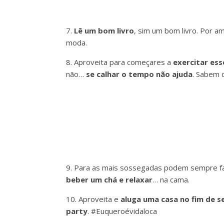
7.
Lê um bom livro
, sim um bom livro. Por a
moda.
8. Aproveita para começares a
exercitar es
não…
se calhar o tempo não ajuda
. Sabem 
9. Para as mais sossegadas podem sempre 
beber um chá e relaxar
… na cama.
10. Aproveita e
aluga uma casa no fim de 
party
. #Euqueroévidaloca