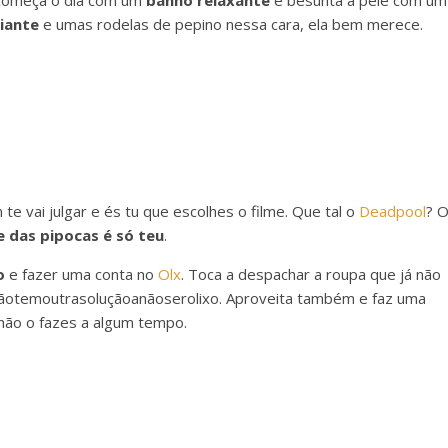
 Começa o dia com um
banho relaxante
e besunta a pele com um
iante
e umas rodelas de pepino nessa cara, ela bem merece.
te vai julgar e és tu que escolhes o filme. Que tal o
Deadpool
? 
e das pipocas é só teu
.
o
e fazer uma conta no
Olx
. Toca a despachar a roupa que já não
 nãotemoutrasoluçãoanãoserolixo. Aproveita também e faz uma
 não o fazes a algum tempo.