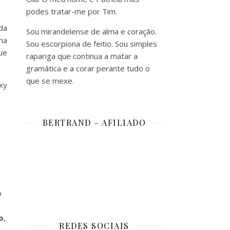
podes tratar-me por Tim.
da
Sou mirandelense de alma e coração.
ma
Sou escorpiona de feitio. Sou simples
ue
rapariga que continua a matar a
gramática e a corar perante tudo o
que se mexe.
xy
BERTRAND – AFILIADO
o
o
,
REDES SOCIAIS