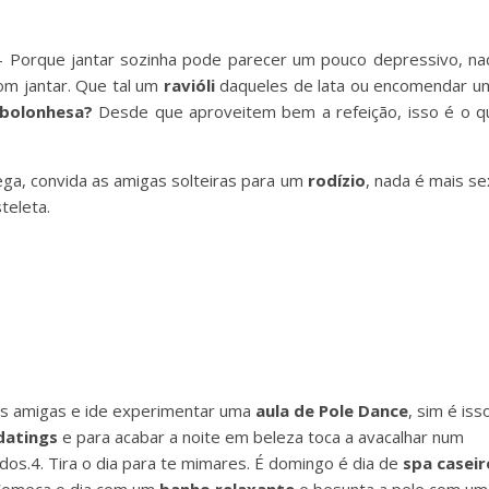
– Porque jantar sozinha pode parecer um pouco depressivo, na
om jantar. Que tal um
ravióli
daqueles de lata ou encomendar u
 bolonhesa?
Desde que aproveitem bem a refeição, isso é o q
hega, convida as amigas solteiras para um
rodízio
, nada é mais se
teleta.
r as amigas e ide experimentar uma
aula de Pole Dance
, sim é iss
datings
e para acabar a noite em beleza toca a avacalhar num
dos.4. Tira o dia para te mimares. É domingo é dia de
spa caseir