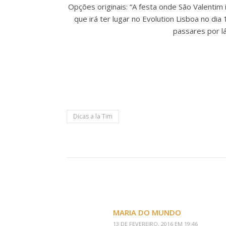
Opções originais: “A festa onde São Valentim 
que irá ter lugar no Evolution Lisboa no dia
passares por lá
Dicas a la Tim
MARIA DO MUNDO
13 DE FEVEREIRO, 2016 EM 19:46