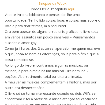
Sinopse da Wook
Podes ler o 1º capítulo
aqui
Vi este livro na biblioteca e pensei dar-lhe uma
oportunidade. Tenho lido coisas boas e coisas más sobre o
livro e para tirar teimas, lá o requisitei.
Ora bem apesar de alguns erros ortográficos, o livro toca
em vários assuntos um pouco sensíveis – Pensamentos
suicidas e amor gay.
Como já li livros dos 2 autores, apercebi-me quem escreve
o quê, nota-se bem as diferenças, só lá para o fim é que a
coisa complica-se.
Ao longo do livro encontramos algumas músicas, ou
melhor, lá para o meio há um musical. Ora bem, há 2
opções: Aborrecimento total ou leitura animada.
A meu ver as músicas complementam a história, mas por
outro era desnecessário.
O livro só se torna interessante quando os dois Will’s se
encontram e foi a partir daí a minha atenção foi capturada.
Houve momentos em que a leitura se tornou aborrecida