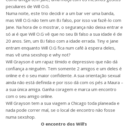
peculiares de Will O.G.
Numa noite, este trio decidi ir a um bar ver uma banda,
mas Will O.G não tem um B.i falso, por isso vai fazê-lo com
Jane. Na hora de o mostrar, o segurança não deixa entrar e
só ai é que Will O.G vê que no seu Bi falso a sua idade é de
20 anos. Sim, um B.i falso com a idade errada. Tiny e Jane
entram enquanto Will O.G fica num café à espera deles,
mas vê uma sexshop e why not?
Will Grayson é um rapaz tímido e depressivo que não dá
confiança a ninguém. Tem somente 2 amigos e um deles é
online e é o seu maior confidente. A sua orientação sexual
ainda não está definida e por isso dá com os pés a Maura –
a sua única amiga. Ganha coragem e marca um encontro
com o seu amigo online.
Will Grayson tem a sua viagem a Chicago toda planeada e
nada pode correr mal, se o local de encontro não fosse
numa sexshop.
O encontro dos Will’s