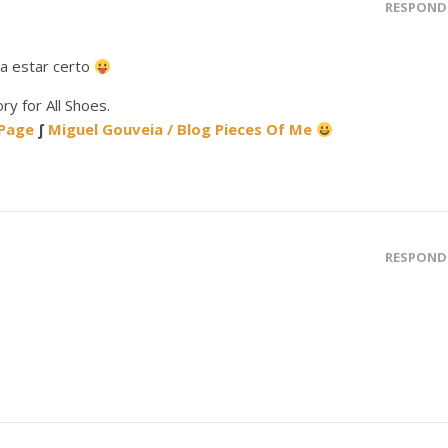
RESPOND
ia estar certo
y for All Shoes.
 Page
∫
Miguel Gouveia / Blog Pieces Of Me
RESPOND