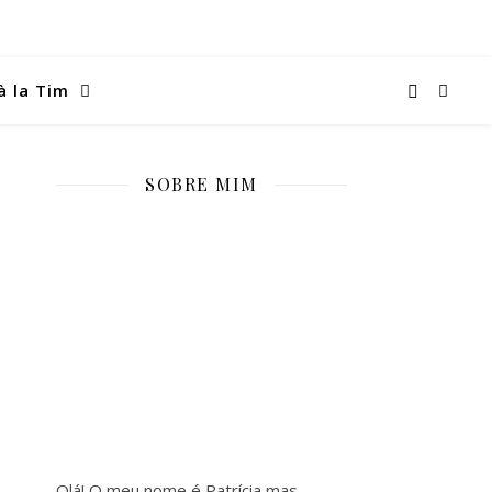
à la Tim
SOBRE MIM
Olá! O meu nome é Patrícia mas