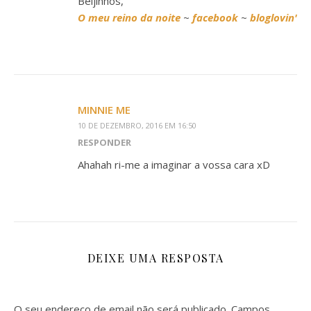
Beijinhos,
O meu reino da noite
~
facebook
~
bloglovin'
MINNIE ME
10 DE DEZEMBRO, 2016 EM 16:50
RESPONDER
Ahahah ri-me a imaginar a vossa cara xD
DEIXE UMA RESPOSTA
O seu endereço de email não será publicado.
Campos