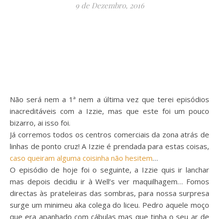
9 de Dezembro, 2016
Não será nem a 1ª nem a última vez que terei episódios
inacreditáveis com a Izzie, mas que este foi um pouco
bizarro, ai isso foi.
Já corremos todos os centros comerciais da zona atrás de
linhas de ponto cruz! A Izzie é prendada para estas coisas,
caso queiram alguma coisinha não hesitem
…
O episódio de hoje foi o seguinte, a Izzie quis ir lanchar
mas depois decidiu ir à Well’s ver maquilhagem… Fomos
directas às prateleiras das sombras, para nossa surpresa
surge um minimeu aka colega do liceu. Pedro aquele moço
que era apanhado com cábulas mas que tinha o seu ar de