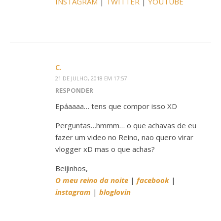
INSTAGRAM
|
TWITTER
|
YOUTUBE
C.
21 DE JULHO, 2018 EM 17:57
RESPONDER
Epáaaaa… tens que compor isso XD
Perguntas…hmmm… o que achavas de eu
fazer um video no Reino, nao quero virar
vlogger xD mas o que achas?
Beijinhos,
O meu reino da noite
|
facebook
|
instagram
|
bloglovin