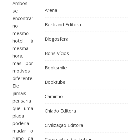
Ambos
Arena
se
encontram
Bertrand Editora
no
mesmo
Blogosfera
hotel, à
mesma
Bons Vícios
hora,
mas por
Booksmile
motivos
diferentes.
Booktube
Ele
jamais
Caminho
pensaria
que uma
Chiado Editora
piada
poderia
Civilização Editora
mudar o
rumo da
Companhia das Letras