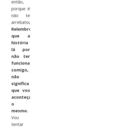
então,
porque é
não te
arrebatou?
Relembro
que a
história
lá por
não ter
funcionado
comigo,
não
significa
que vos
aconteça
o
mesmo.
Vou
tentar