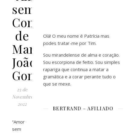
sem
Compromisso”
de
Olá! O meu nome é Patrícia mas
podes tratar-me por Tim.
Maria
Sou mirandelense de alma e coração.
João
Sou escorpiona de feitio. Sou simples
rapariga que continua a matar a
Gonçalves
gramática e a corar perante tudo o
que se mexe.
23 de
Novembro,
2022
BERTRAND – AFILIADO
“Amor
sem