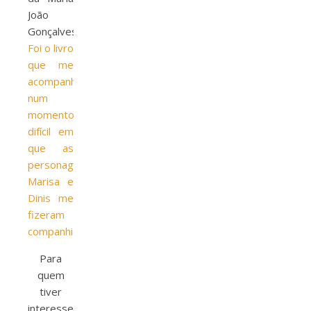
João
Gonçalves.
Foi o livro
que me
acompanhou
num
momento
difícil em
que as
personagens
Marisa e
Dinis me
fizeram
companhia.
Para
quem
tiver
interesse