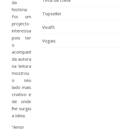
Tinta da China
da
história.
Topseller
Foi um
projecto
Vivafit
interessante,
pois ter
Vogais
o
acompanhamento
da autora
na leitura
mostrou
o seu
lado mais
criativo e
de onde
lhe surgiu
a ideia.
“Amor