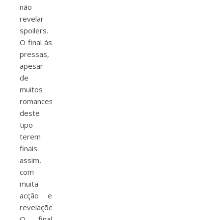
não
revelar
spoilers.
O final às
pressas,
apesar
de
muitos
romances
deste
tipo
terem
finais
assim,
com
muita
acção e
revelações.
O final