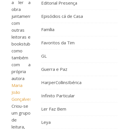
a ler a
Editorial Presença
obra
juntamente
Episódios cá de Casa
com
Família
outras
leitoras e
Favoritos da Tim
bookstubers,
como
GL
também
com a
Guerra e Paz
própria
autora
HarperCollinsIbérica
Maria
João
Infinito Particular
Gonçalves.
Criou-se
Ler Faz Bem
um grupo
de
Leya
leitura,