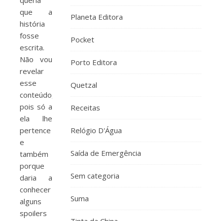
queria
que a
Planeta Editora
história
fosse
Pocket
escrita.
Não vou
Porto Editora
revelar
esse
Quetzal
conteúdo,
pois só a
Receitas
ela lhe
pertence
Relógio D'Água
e
Saída de Emergência
também
porque
Sem categoria
daria a
conhecer
Suma
alguns
spoilers