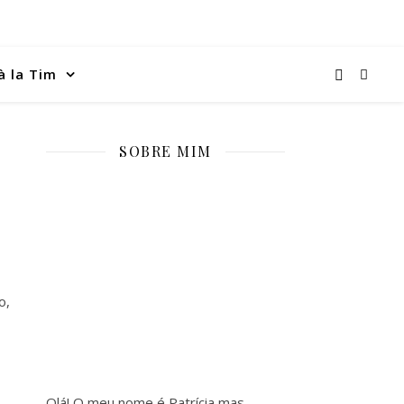
à la Tim
SOBRE MIM
,
o,
Olá! O meu nome é Patrícia mas