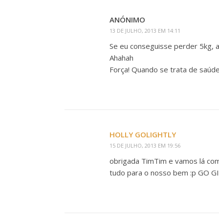
ANÓNIMO
13 DE JULHO, 2013 EM 14:11
Se eu conseguisse perder 5kg, a 
Ahahah
Força! Quando se trata de saúde
HOLLY GOLIGHTLY
15 DE JULHO, 2013 EM 19:56
obrigada TimTim e vamos lá com
tudo para o nosso bem :p GO G