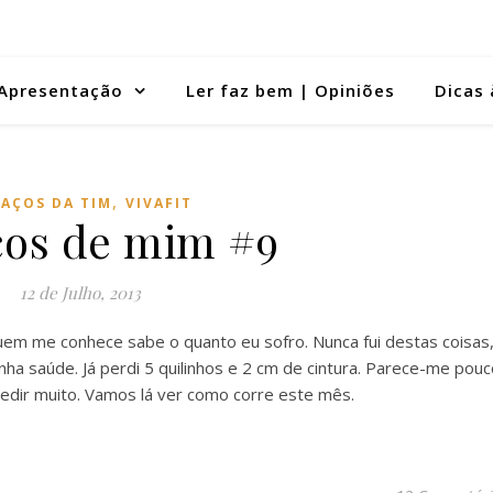
Apresentação
Ler faz bem | Opiniões
Dicas 
,
AÇOS DA TIM
VIVAFIT
os de mim #9
12 de Julho, 2013
uem me conhece sabe o quanto eu sofro. Nunca fui destas coisas
ha saúde. Já perdi 5 quilinhos e 2 cm de cintura. Parece-me pouc
dir muito. Vamos lá ver como corre este mês.