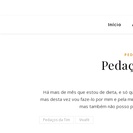
Início
PED
Pedaç
Há mais de mês que estou de dieta, e só q
mas desta vez vou faze-lo por mim e pela min
mas também não posso pe
Pedaços da Tim
Vivafit