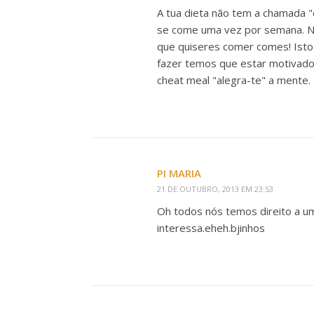
A tua dieta não tem a chamada "
se come uma vez por semana. Nes
que quiseres comer comes! Isto
fazer temos que estar motivados
cheat meal "alegra-te" a mente
PI MARIA
21 DE OUTUBRO, 2013 EM 23:53
Oh todos nós temos direito a u
interessa.eheh.bjinhos