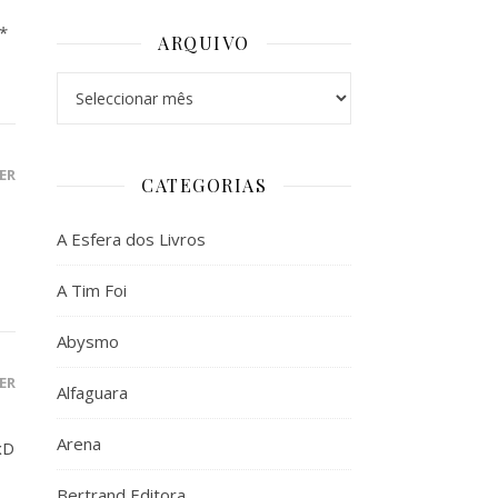
*
ARQUIVO
Arquivo
ER
CATEGORIAS
A Esfera dos Livros
A Tim Foi
Abysmo
ER
Alfaguara
Arena
xD
Bertrand Editora