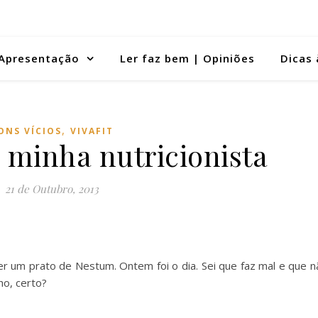
Apresentação
Ler faz bem | Opiniões
Dicas 
,
ONS VÍCIOS
VIVAFIT
 minha nutricionista
21 de Outubro, 2013
 um prato de Nestum. Ontem foi o dia. Sei que faz mal e que n
ho, certo?