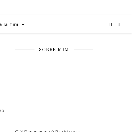
à la Tim
SOBRE MIM
ão
Olá! O meu nome é Patrícia mas