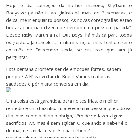
Hoje o dia começou da melhor maneira, Shy’bam e
Bodyvive (já não ia ao ginásio há mais de 2 semanas, e
deixai-me ir enquanto posso). As novas coreografias estão
brutais para não dizer que deixam uma pessoa “partida”.
Desde Ricky Martin a Fall Out Boys, há música para todos
os gostos. Já cancelei a minha inscrição, mas tenho direito
ao mês de Dezembro ainda, se era isso que iam já
perguntar.
Esta semana promete ser de emoções fortes, sabem
porque? A N’ vai voltar do Brasil. Vamos matar as
saudades e pôr muita conversa em dia.
Uma coisa está garantida, para noites frias, o melhor
remédio é um chazinho. Eu até era uma pessoa que odiava
chá, mas como a dieta o obriga, têm de se fazer alguns
sacrifícios. Ah, mas é sem açúcar. O que ando a beber é o
de maçã e canela, e vocês qual bebem?
p.s: desculpem lá a qualidade da fotografia