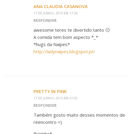
ANA CLAUDIA CASANOVA
17 DE JUNHO, 2015 EM 17:36
RESPONDER
awesome teres te divertido tanto 🙂
A comida tem bom aspecto *_*
*hugs da Naipes*
http://ladynaipes.blogspot.pt/
PRETTY IN PINK
17 DE JUNHO, 2015 EM 21:02
RESPONDER
Também gosto muito desses momentos de
reencontro =)
Beijinho*