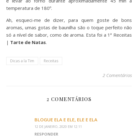
e levar ao forno durante aproximadamente 45 min à
temperatura de 180º.
Ah, esqueci-me de dizer, para quem goste de bons
aromas, umas gotas de baunilha são o toque perfeito não
só a nível de sabor, como de aroma. Esta foi a 1ª Receitas
|
Tarte de Natas
.
Dicas a la Tim
Receitas
2 Comentários
2 COMENTÁRIOS
BLOGUE ELA E ELE, ELE E ELA
12 DE JANEIRO, 2020 EM 12:11
RESPONDER