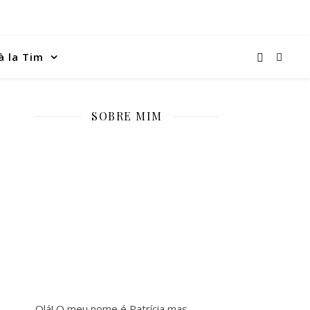
à la Tim
SOBRE MIM
Olá! O meu nome é Patrícia mas