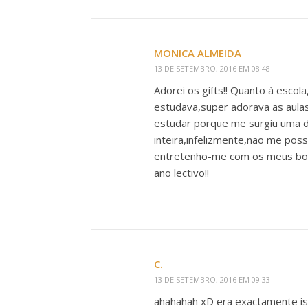
MONICA ALMEIDA
13 DE SETEMBRO, 2016 EM 08:48
Adorei os gifts!! Quanto à esco
estudava,super adorava as aulas
estudar porque me surgiu uma d
inteira,infelizmente,não me po
entretenho-me com os meus bord
ano lectivo!!
C.
13 DE SETEMBRO, 2016 EM 09:33
ahahahah xD era exactamente iss