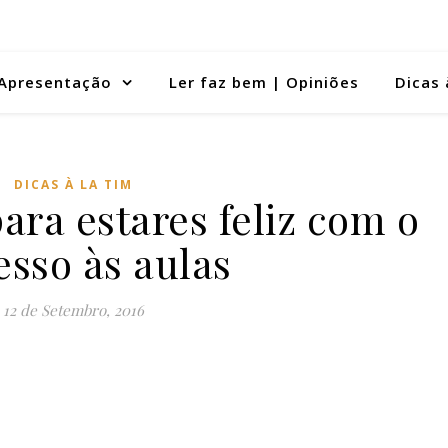
Apresentação
Ler faz bem | Opiniões
Dicas 
DICAS À LA TIM
para estares feliz com o
esso às aulas
12 de Setembro, 2016