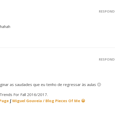
RESPOND
ahahah
RESPOND
inar as saudades que eu tenho de regressar às aulas 🙁
ends For Fall 2016/2017.
 Page
∫
Miguel Gouveia / Blog Pieces Of Me 😀