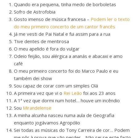
Quando era pequena, tinha medo de borboletas
Sofro de Astrofobia
Gosto imenso de música francesa –
Podem ler o texto
do meu primeiro concerto de um cantor francês
Já me vesti de Pai Natal e fui assim para a rua
Tive dentes de mentirosa
O meu apelido é fora do vulgar
Odeio feijão, sou alérgica a ananás e abacaxi e amo
café
O meu primeiro concerto foi do Marco Paulo e eu
também dei show
Sou capaz de corar com um simples Olá
A primeira vez que vi o
Rei Leão
foi aos 23 anos
A 1ª vez que dormi num hotel… houve um incêndio
Sou
Mirandelense
A minha alcunha nasceu numa aula de Geografia
enquanto jogávamos Agropólio
Sei todas as músicas do Tony Carreira de cor… Podem
me pôr à prova que vão perder… Não sei se este facto