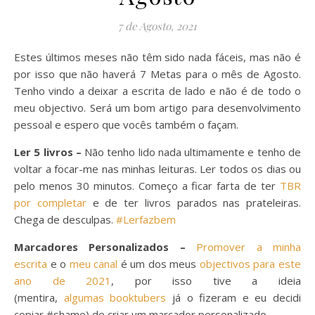
7 de Agosto, 2021
Estes últimos meses não têm sido nada fáceis, mas não é
por isso que não haverá 7 Metas para o mês de Agosto.
Tenho vindo a deixar a escrita de lado e não é de todo o
meu objectivo. Será um bom artigo para desenvolvimento
pessoal e espero que vocês também o façam.
Ler 5 livros –
Não tenho lido nada ultimamente e tenho de
voltar a focar-me nas minhas leituras. Ler todos os dias ou
pelo menos 30 minutos. Começo a ficar farta de ter
TBR
por completar
e de ter livros parados nas prateleiras.
Chega de desculpas.
#Lerfazbem
Marcadores Personalizados –
Promover a minha
escrita
e o
meu canal
é um dos meus
objectivos para este
ano de 2021
, por isso tive a ideia
(mentira,
algumas booktubers
já o fizeram e eu decidi
copiar #shame) de criar um marcador personalizado.