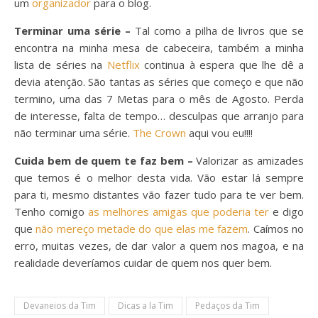
um
organizador
para o blog.
Terminar uma série –
Tal como a pilha de livros que se
encontra na minha mesa de cabeceira, também a minha
lista de séries na
Netflix
continua à espera que lhe dê a
devia atenção. São tantas as séries que começo e que não
termino, uma das 7 Metas para o mês de Agosto. Perda
de interesse, falta de tempo… desculpas que arranjo para
não terminar uma série.
The Crown
aqui vou eu!!!!
Cuida bem de quem te faz bem –
Valorizar as amizades
que temos é o melhor desta vida. Vão estar lá sempre
para ti, mesmo distantes vão fazer tudo para te ver bem.
Tenho comigo
as melhores amigas que poderia ter
e digo
que
não mereço metade do que elas me fazem
. Caímos no
erro, muitas vezes, de dar valor a quem nos magoa, e na
realidade deveríamos cuidar de quem nos quer bem.
Devaneios da Tim
Dicas a la Tim
Pedaços da Tim