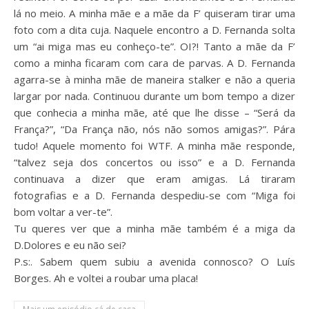
lá no meio. A minha mãe e a mãe da F’ quiseram tirar uma
foto com a dita cuja. Naquele encontro a D. Fernanda solta
um “ai miga mas eu conheço-te”. OI?! Tanto a mãe da F’
como a minha ficaram com cara de parvas. A D. Fernanda
agarra-se à minha mãe de maneira stalker e não a queria
largar por nada. Continuou durante um bom tempo a dizer
que conhecia a minha mãe, até que lhe disse – “Será da
França?”, “Da França não, nós não somos amigas?”. Pára
tudo! Aquele momento foi WTF. A minha mãe responde,
“talvez seja dos concertos ou isso” e a D. Fernanda
continuava a dizer que eram amigas. Lá tiraram
fotografias e a D. Fernanda despediu-se com “Miga foi
bom voltar a ver-te”.
Tu queres ver que a minha mãe também é a miga da
D.Dolores e eu não sei?
P.s:. Sabem quem subiu a avenida connosco? O Luís
Borges. Ah e voltei a roubar uma placa!