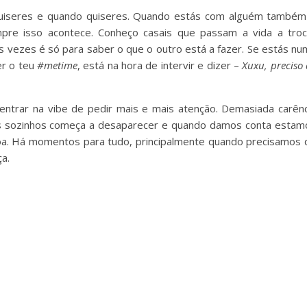
quiseres e quando quiseres. Quando estás com alguém também
re isso acontece. Conheço casais que passam a vida a troc
s vezes é só para saber o que o outro está a fazer. Se estás nu
er o teu
#metime
, está na hora de intervir e dizer –
Xuxu, preciso
ntrar na vibe de pedir mais e mais atenção. Demasiada carênc
os sozinhos começa a desaparecer e quando damos conta estam
. Há momentos para tudo, principalmente quando precisamos 
a.