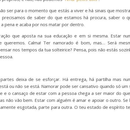
não ser para o momento que estás a viver e há sinais que mostr
 precisamos de saber do que estamos há procura, saber o q
 a pena e acaba por nos matar por dentro.
ração que aposta na sua educação e em si mesma. Estar nu
que queremos. Calma! Ter namorado é bom, mas… Será mes
ensar nos tempos da tua solteirice? Pensa, pois não estás sozin
pessoa.
artes deixa de se esforçar. Há entrega, há partilha mas nu
está ou não se está. Namorar pode ser cansativo quando só um 
te e o cansaço de estar com a pessoa chega a ser maior do que
isas não vão bem. Estar com alguém é amar e apoiar o outro. Se 
icamente esgotada, parte para outra. O teu estado de espírito t