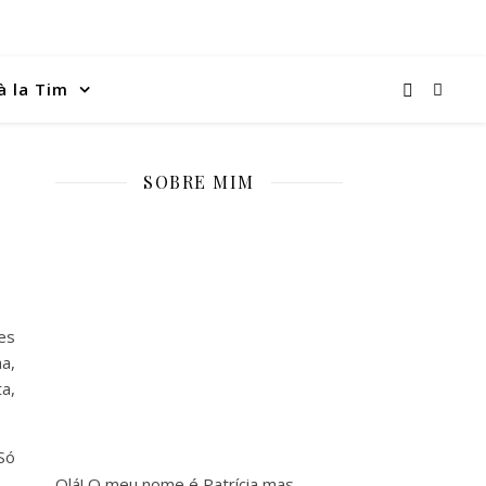
à la Tim
SOBRE MIM
es
a,
a,
Só
Olá! O meu nome é Patrícia mas