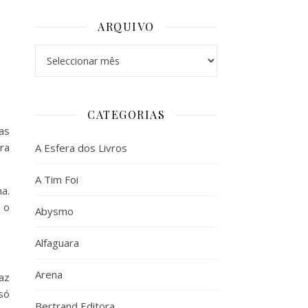
ARQUIVO
Arquivo
CATEGORIAS
as
ra
A Esfera dos Livros
A Tim Foi
a.
 o
Abysmo
Alfaguara
Arena
az
só
Bertrand Editora