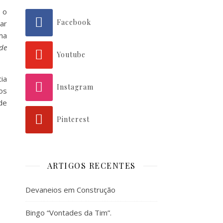
 o
Facebook
ar
ma
 de
Youtube
ia
Instagram
os
de
Pinterest
ARTIGOS RECENTES
Devaneios em Construção
Bingo “Vontades da Tim”.