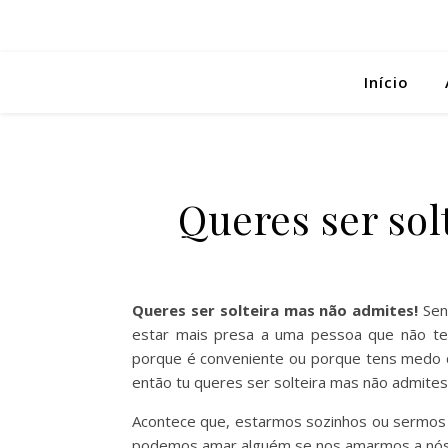
Início
Queres ser sol
Queres ser solteira mas não admites!
Sent
estar mais presa a uma pessoa que não te 
porque é conveniente ou porque tens medo d
então tu queres ser solteira mas não admites
Acontece que, estarmos sozinhos ou sermos s
podemos amar alguém se nos amarmos a nós 