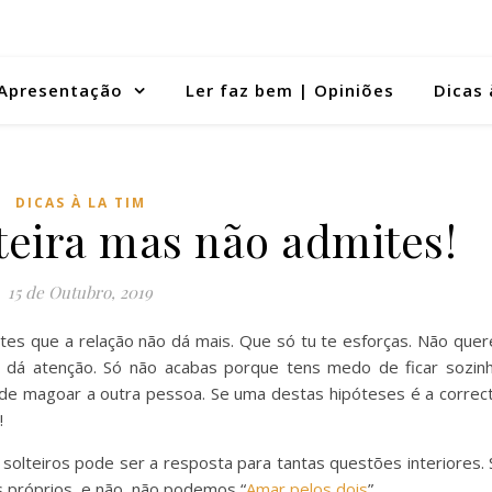
Apresentação
Ler faz bem | Opiniões
Dicas 
DICAS À LA TIM
teira mas não admites!
15 de Outubro, 2019
es que a relação não dá mais. Que só tu te esforças. Não quer
dá atenção. Só não acabas porque tens medo de ficar sozinh
e magoar a outra pessoa. Se uma destas hipóteses é a correct
!
olteiros pode ser a resposta para tantas questões interiores. 
próprios, e não, não podemos “
Amar pelos dois
”.