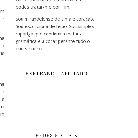
podes tratar-me por Tim.
am
ue
Sou mirandelense de alma e coração.
Sou escorpiona de feitio. Sou simples
rapariga que continua a matar a
ma
gramática e a corar perante tudo o
mo
que se mexe.
ha
BERTRAND – AFILIADO
ma
se
 a
há
em
REDES SOCIAIS