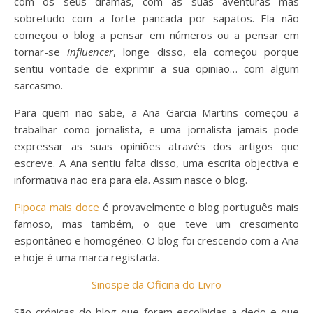
com os seus dramas, com as suas aventuras mas
sobretudo com a forte pancada por sapatos. Ela não
começou o blog a pensar em números ou a pensar em
tornar-se
influencer
, longe disso, ela começou porque
sentiu vontade de exprimir a sua opinião… com algum
sarcasmo.
Para quem não sabe, a Ana Garcia Martins começou a
trabalhar como jornalista, e uma jornalista jamais pode
expressar as suas opiniões através dos artigos que
escreve. A Ana sentiu falta disso, uma escrita objectiva e
informativa não era para ela. Assim nasce o blog.
Pipoca mais doce
é provavelmente o blog português mais
famoso, mas também, o que teve um crescimento
espontâneo e homogéneo. O blog foi crescendo com a Ana
e hoje é uma marca registada.
Sinospe da Oficina do Livro
São crónicas do blog que foram escolhidas a dedo e que