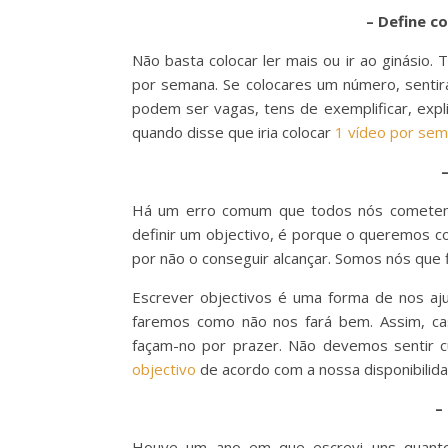
– Define c
Não basta colocar ler mais ou ir ao ginásio. 
por semana. Se colocares um número, sentir
podem ser vagas, tens de exemplificar, expli
quando disse que iria colocar
1 vídeo por sem
Há um erro comum que todos nós cometem
definir um objectivo, é porque o queremos c
por não o conseguir alcançar. Somos nós que 
Escrever objectivos é uma forma de nos aju
faremos como não nos fará bem. Assim, cas
façam-no por prazer. Não devemos sentir 
objectivo
de acordo com a nossa disponibilid
–
Houve um ano em que escrevi uns quantos