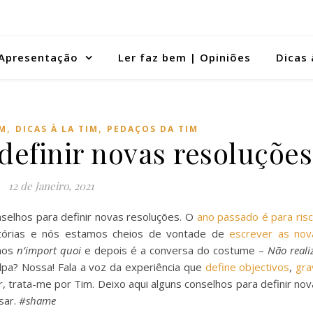
Apresentação
Ler faz bem | Opiniões
Dicas 
,
,
IM
DICAS À LA TIM
PEDAÇOS DA TIM
definir novas resoluções
12 de Janeiro, 2021
selhos para definir novas resoluções. O
ano passado é para risc
itórias e nós estamos cheios de vontade de
escrever as nov
mos
n’import quoi
e depois é a conversa do costume –
Não reali
ulpa? Nossa! Fala a voz da experiência que
define objectivos
,
gra
r, trata-me por Tim. Deixo aqui alguns conselhos para definir no
sar.
#shame