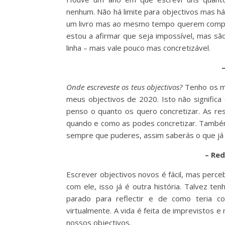
nenhum. Não há limite para objectivos mas h
um livro mas ao mesmo tempo querem compra
estou a afirmar que seja impossível, mas sã
linha – mais vale pouco mas concretizável.
–
Onde escreveste os teus objectivos?
Tenho os me
meus objectivos de 2020. Isto não significa 
penso o quanto os quero concretizar. As re
quando e como as podes concretizar. Também 
sempre que puderes, assim saberás o que já c
– Red
Escrever objectivos novos é fácil, mas per
com ele, isso já é outra história. Talvez t
parado para reflectir e de como teria 
virtualmente. A vida é feita de imprevistos
nossos objectivos.