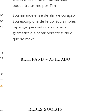
podes tratar-me por Tim.
sio
Sou mirandelense de alma e coração.
ão
Sou escorpiona de feitio. Sou simples
ui
rapariga que continua a matar a
gramática e a corar perante tudo o
que se mexe.
 a
os
BERTRAND – AFILIADO
 o
as
so
REDES SOCIAIS
ar