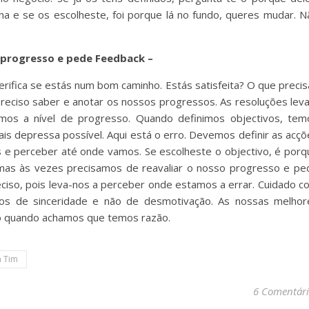
ha e se os escolheste, foi porque lá no fundo, queres mudar. N
 progresso e pede Feedback –
erifica se estás num bom caminho. Estás satisfeita? O que precis
 preciso saber e anotar os nossos progressos. As resoluções lev
os a nível de progresso. Quando definimos objectivos, tem
is depressa possível. Aqui está o erro. Devemos definir as acçõ
es e perceber até onde vamos. Se escolheste o objectivo, é porq
 mas às vezes precisamos de reavaliar o nosso progresso e ped
eciso, pois leva-nos a perceber onde estamos a errar. Cuidado c
mos de sinceridade e não de desmotivação. As nossas melhor
o quando achamos que temos razão.
 Tim
6 Comentári