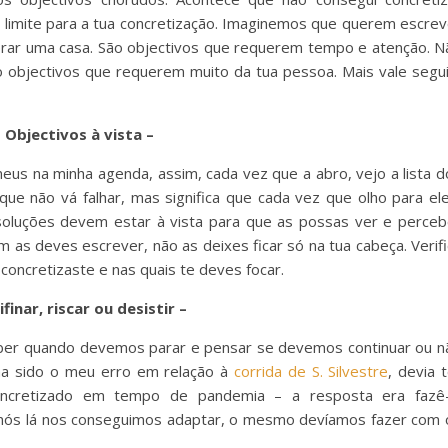
á limite para a tua concretização. Imaginemos que querem escrev
r uma casa. São objectivos que requerem tempo e atenção. N
o objectivos que requerem muito da tua pessoa. Mais vale segui
 Objectivos à vista –
us na minha agenda, assim, cada vez que a abro, vejo a lista d
que não vá falhar, mas significa que cada vez que olho para ele
soluções devem estar à vista para que as possas ver e perceb
as deves escrever, não as deixes ficar só na tua cabeça. Verifi
oncretizaste e nas quais te deves focar.
ifinar, riscar ou desistir –
ceber quando devemos parar e pensar se devemos continuar ou n
enha sido o meu erro em relação à
corrida de S. Silvestre
, devia 
concretizado em tempo de pandemia – a resposta era fazê-
 e nós lá nos conseguimos adaptar, o mesmo devíamos fazer com 