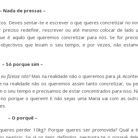
– Nada de pressas –
os. Deves sentar-te e escrever o que queres concretizar no no
r preciso redefinir, rescrever ou até mesmo colocar de lado 
ue é aquilo que queremos concretizar para nós. Se for precis
objectivos que levam o seu tempo, e por vezes, não estam
– Só porque sim –
 eu fizesse isto?
Mas na realidade não o queremos para já. Aconte
 na realidade não os queremos assim tanto concretizar, ou pe
m o seu tempo e precisamos de estar concentrados para isso. N
no porque o querem! E não sejas uma Maria vai com as outra
es.
– O porquê –
 queres perder 10kg? Porque queres ser promovida? Qual a t
o negócio. Se já os tens definidos, pergunta-te o porquê dele