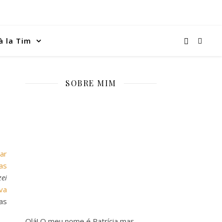
à la Tim
SOBRE MIM
ar
as
zei
va
vas
Olá! O meu nome é Patrícia mas