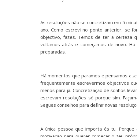
As resoluções não se concretizam em 5 minut
ano. Como escrevi no ponto anterior, se fo
objectivo, fazes. Temos de ter a certeza q
voltamos atrás e começamos de novo. Há 
preparadas.
Há momentos que paramos e pensamos
e se
frequentemente escrevermos objectivos que
menos para já. Concretização de sonhos leva
escrevam resoluções só porque sim. Façam-
Segues conselhos para definir novas resoluçõ
A única pessoa que importa és tu. Porque
motivação para querer começar o teu própri