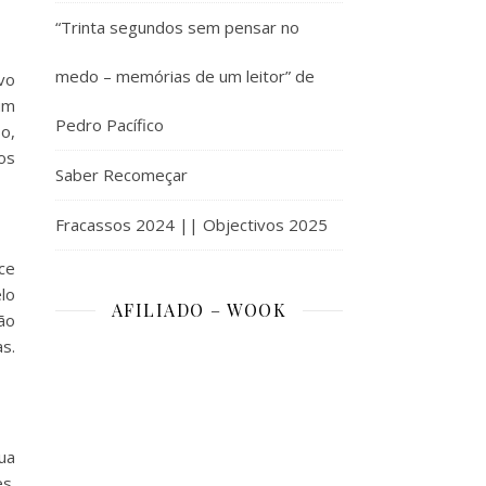
“Trinta segundos sem pensar no
medo – memórias de um leitor” de
vo
um
Pedro Pacífico
o,
os
Saber Recomeçar
Fracassos 2024 || Objectivos 2025
ce
lo
AFILIADO – WOOK
ão
s.
ua
s.