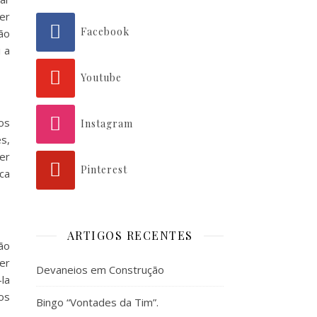
er
Facebook
ão
 a
Youtube
os
Instagram
s,
er
Pinterest
ca
ARTIGOS RECENTES
ão
ter
Devaneios em Construção
la
os
Bingo “Vontades da Tim”.