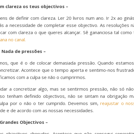
om clareza os teus objectivos –
Tens de definir com clareza. Ler 20 livros num ano. Ir 2x ao giná
ás a necessidade de completar esse objectivo. As resoluções n
car com clareza o que queres alcançar. Sê gananciosa tal como f
ana no canal.
– Nada de pressões –
os, que é o de colocar demasiada pressão. Quando estamos
oncretizar. Acontece que o tempo aperta e sentimo-nos frustrad
ficamos com a culpa se não o cumprirmos.
dar a concretizar algo, mas se sentirmos pressão, não só não
o tenham definido objectivos, não se sintam na obrigação m
culpa por o não o ter cumprido. Devemos sim,
reajustar o nos
ade e de acordo com as nossas necessidades.
 Grandes Objectivos –
 objectivos chorudos. Acontece que não consegui concretiz