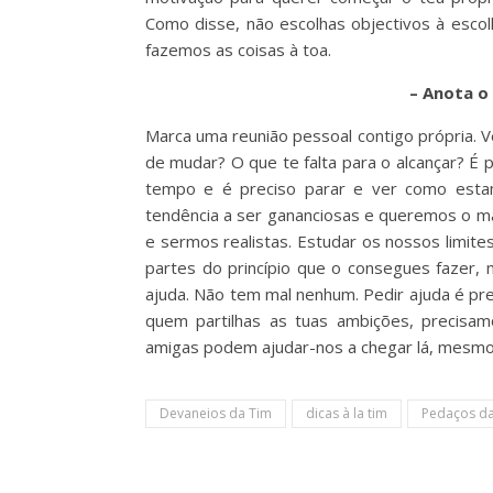
Como disse, não escolhas objectivos à escol
fazemos as coisas à toa.
– Anota o
Marca uma reunião pessoal contigo própria. V
de mudar? O que te falta para o alcançar? É
tempo e é preciso parar e ver como estam
tendência a ser gananciosas e queremos o ma
e sermos realistas. Estudar os nossos limit
partes do princípio que o consegues fazer,
ajuda. Não tem mal nenhum. Pedir ajuda é pr
quem partilhas as tuas ambições, precisa
amigas podem ajudar-nos a chegar lá, mesm
Devaneios da Tim
dicas à la tim
Pedaços da