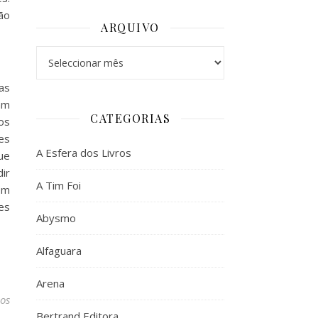
ão
ARQUIVO
Arquivo
as
am
CATEGORIAS
os
es
A Esfera dos Livros
ue
ir
A Tim Foi
om
es
Abysmo
Alfaguara
Arena
os
Bertrand Editora